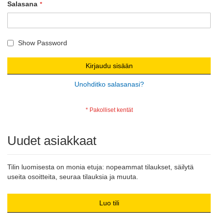
Salasana
Show Password
Kirjaudu sisään
Unohditko salasanasi?
Uudet asiakkaat
Tilin luomisesta on monia etuja: nopeammat tilaukset, säilytä
useita osoitteita, seuraa tilauksia ja muuta.
Luo tili