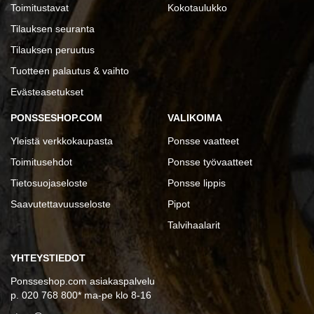
Toimitustavat
Kokotaulukko
Tilauksen seuranta
Tilauksen peruutus
Tuotteen palautus & vaihto
Evästeasetukset
PONSSESHOP.COM
VALIKOIMA
Yleistä verkkokaupasta
Ponsse vaatteet
Toimitusehdot
Ponsse työvaatteet
Tietosuojaseloste
Ponsse lippis
Saavutettavuusseloste
Pipot
Talvihaalarit
YHTEYSTIEDOT
Ponsseshop.com asiakaspalvelu
p. 020 768 800* ma-pe klo 8-16