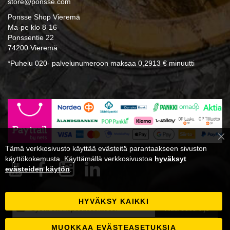
store@ponsse.com
Ponsse Shop Vieremä
Ma-pe klo 8-16
Ponssentie 22
74200 Vieremä
*Puhelu 020- palvelunumeroon maksaa 0,2913 € minuutti
Cl
Tämä verkkosivusto käyttää evästeitä parantaakseen sivuston
Co
Ba
käyttökokemusta. Käyttämällä verkkosivustoa
hyväksyt
evästeiden käytön
.
HYVÄKSY KAIKKI
Tilaa
Tilaa uutiskirje
uutiskirjeemme:
MUOKKAA EVÄSTEASETUKSIA