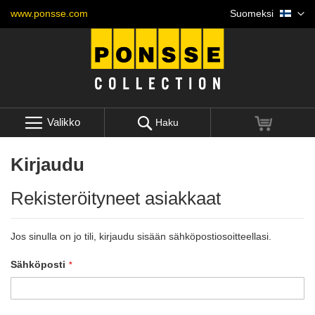
Skip
Kieli
www.ponsse.com
Suomeksi
to
Content
Valikko
Ostoskori
Haku
Kirjaudu
Rekisteröityneet asiakkaat
Jos sinulla on jo tili, kirjaudu sisään sähköpostiosoitteellasi.
Sähköposti