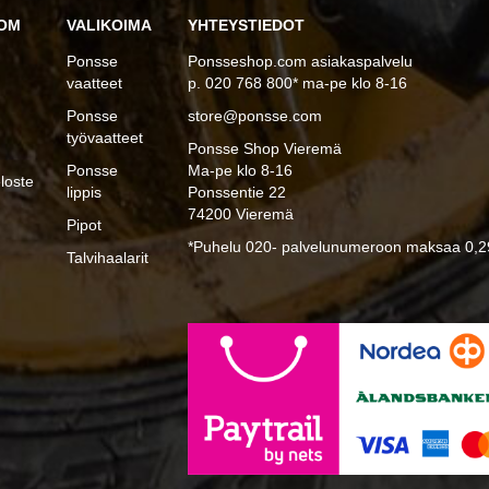
OM
VALIKOIMA
YHTEYSTIEDOT
Ponsse
Ponsseshop.com asiakaspalvelu
vaatteet
p. 020 768 800* ma-pe klo 8-16
Ponsse
store@ponsse.com
työvaatteet
Ponsse Shop Vieremä
Ponsse
Ma-pe klo 8-16
loste
lippis
Ponssentie 22
74200 Vieremä
Pipot
*Puhelu 020- palvelunumeroon maksaa 0,29
Talvihaalarit