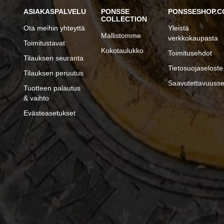
ASIAKASPALVELU
PONSSE
PONSSESHOP.C
COLLECTION
Ota meihin yhteyttä
Yleistä
Mallistomme
verkkokaupasta
Toimitustavat
Kokotaulukko
Toimitusehdot
Tilauksen seuranta
Tietosuojaseloste
Tilauksen peruutus
Saavutettavuusse
Tuotteen palautus
& vaihto
Evästeasetukset