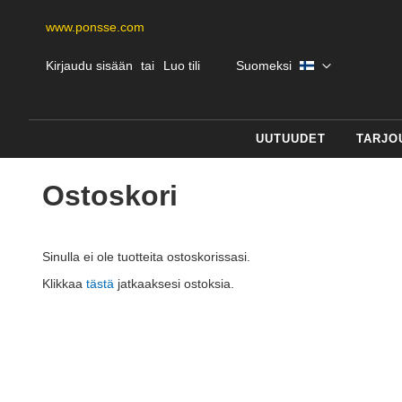
www.ponsse.com
Skip
Kieli
Kirjaudu sisään
Luo tili
Suomeksi
to
Content
UUTUUDET
TARJO
Ostoskori
Sinulla ei ole tuotteita ostoskorissasi.
Klikkaa
tästä
jatkaaksesi ostoksia.