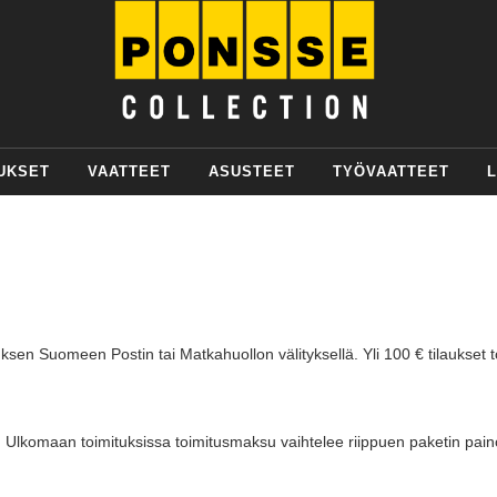
UKSET
VAATTEET
ASUSTEET
TYÖVAATTEET
L
ksen Suomeen Postin tai Matkahuollon välityksellä. Yli 100 € tilaukset 
lkomaan toimituksissa toimitusmaksu vaihtelee riippuen paketin painost