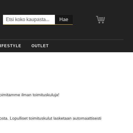
Ostoskori
Haku
IFESTYLE
OUTLET
toimitamme ilman toimituskuluja!
a. Lopulliset toimituskulut lasketaan automaattisesti