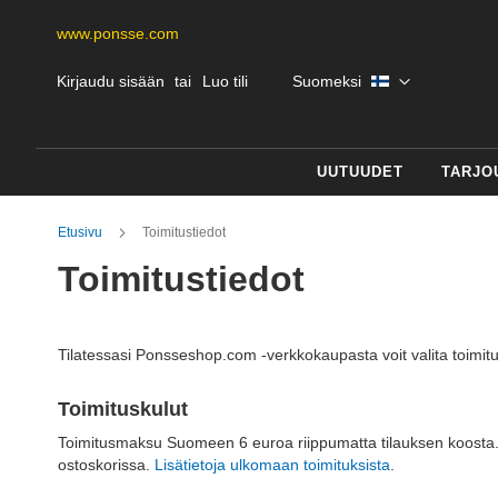
www.ponsse.com
Skip
Kieli
Kirjaudu sisään
Luo tili
Suomeksi
to
Content
UUTUUDET
TARJO
Etusivu
Toimitustiedot
Toimitustiedot
Tilatessasi Ponsseshop.com -verkkokaupasta voit valita toimitu
Toimituskulut
Toimitusmaksu Suomeen 6 euroa riippumatta tilauksen koosta. U
ostoskorissa.
Lisätietoja ulkomaan toimituksista
.