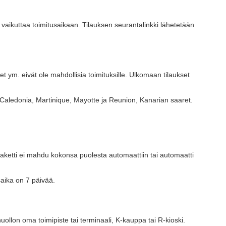
at vaikuttaa toimitusaikaan. Tilauksen seurantalinkki lähetetään
et ym. eivät ole mahdollisia toimituksille. Ulkomaan tilaukset
w Caledonia, Martinique, Mayotte ja Reunion, Kanarian saaret.
i paketti ei mahdu kokonsa puolesta automaattiin tai automaatti
saika on 7 päivää.
ollon oma toimipiste tai terminaali, K-kauppa tai R-kioski.