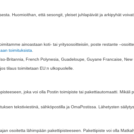
ksesta. Huomioithan, että sesongit, yleiset juhlapäivät ja arkipyhät voiv
mitamme ainoastaan koti- tai yritysosoitteisiin, poste restante –osoitte
maan toimituksista
.
rja, Iso-Britannia, French Polynesia, Guadeloupe, Guyane Francaise, Ne
os tilaus toimitetaan EU:n ulkopuolelle.
opisteeseen, joka voi olla Postin toimipiste tai pakettiautomaatti. Mikäl
uksen tekstiviestinä, sähköpostilla ja OmaPostissa. Lähetysten säilyty
jan osoitetta lähimpään pakettipisteeseen. Pakettipiste voi olla Matkahu