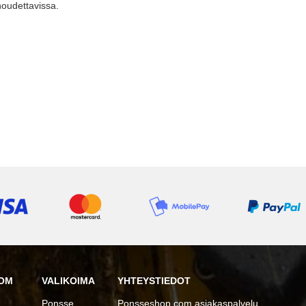
noudettavissa.
OM
VALIKOIMA
YHTEYSTIEDOT
Ponsse
Ponsseshop.com asiakaspalvelu