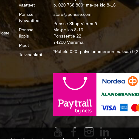
vaatteet
p. 020 768 800* ma-pe klo 8-16
Ponsse
store@ponsse.com
työvaatteet
Ponsse Shop Vieremä
Ponsse
Ma-pe klo 8-16
loste
lippis
Ponssentie 22
74200 Vieremä
Pipot
*Puhelu 020- palvelunumeroon maksaa 0,29
Talvihaalarit