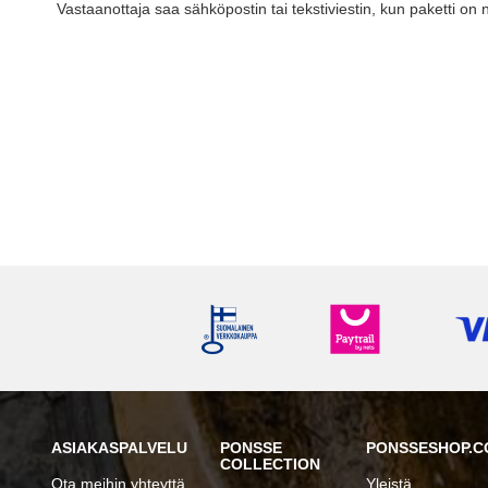
Vastaanottaja saa sähköpostin tai tekstiviestin, kun paketti on 
ASIAKASPALVELU
PONSSE
PONSSESHOP.C
COLLECTION
Ota meihin yhteyttä
Yleistä