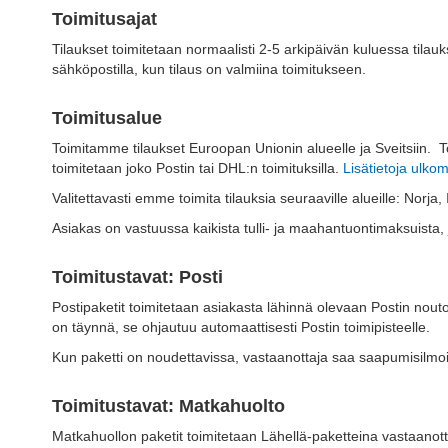
Toimitusajat
Tilaukset toimitetaan normaalisti 2-5 arkipäivän kuluessa tilau
sähköpostilla, kun tilaus on valmiina toimitukseen.
Toimitusalue
Toimitamme tilaukset Euroopan Unionin alueelle ja Sveitsiin. Toi
toimitetaan joko Postin tai DHL:n toimituksilla.
Lisätietoja ulko
Valitettavasti emme toimita tilauksia seuraaville alueille: No
Asiakas on vastuussa kaikista tulli- ja maahantuontimaksuista, j
Toimitustavat: Posti
Postipaketit toimitetaan asiakasta lähinnä olevaan Postin nout
on täynnä, se ohjautuu automaattisesti Postin toimipisteelle.
Kun paketti on noudettavissa, vastaanottaja saa saapumisilmoit
Toimitustavat: Matkahuolto
Matkahuollon paketit toimitetaan Lähellä-paketteina vastaanotta