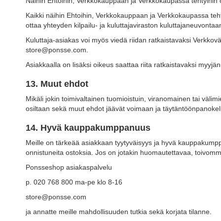
Näihin Ehtoihin, Verkkokauppaan ja Verkkokaupassa tehtyihin 
Kaikki näihin Ehtoihin, Verkkokauppaan ja Verkkokaupassa tehtyih
ottaa yhteyden kilpailu- ja kuluttajaviraston kuluttajaneuvontaan
Kuluttaja-asiakas voi myös viedä riidan ratkaistavaksi Verkkovä
store@ponsse.com.
Asiakkaalla on lisäksi oikeus saattaa riita ratkaistavaksi myyj
13. Muut ehdot
Mikäli jokin toimivaltainen tuomioistuin, viranomainen tai väl
osiltaan sekä muut ehdot jäävät voimaan ja täytäntöönpanokelpo
14. Hyvä kauppakumppanuus
Meille on tärkeää asiakkaan tyytyväisyys ja hyvä kauppakum
onnistuneita ostoksia. Jos on jotakin huomautettavaa, toivomm
Ponsseshop asiakaspalvelu
p. 020 768 800 ma-pe klo 8-16
store@ponsse.com
ja annatte meille mahdollisuuden tutkia sekä korjata tilanne.