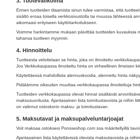
3. Tuotevalikoima
Ennen tuotteiden tilaamista sinun tulee varmistaa, että tuottee
sisältö eroaa toisella verkkosivustolla tai muussa lähteessä an
aikomaasi erityiseen käyttötarkoitukseen.
Voimme harkintamme mukaan päivittää tuotteiden kuvauksia mil
tahansa tuotteen myynnin.
4. Hinnoittelu
Tuotteesta veloitetaan se hinta, joka on ilmoitettu verkkokaup
Jos Verkkokaupassa ilmoitettu hinta on virheellinen ilmeisen ki
Käytettäessä mahdollista alennuskoodia, alennettu hinta näkyy
Pidätämme oikeuden muuttaa verkkokaupassa ilmoitettuja hintoj
Tuotteiden verkkokaupassa olevat hinnat sisältävät arvonlisäver
maksusuoritusta. Ajantasainen lista toimitustavoista ja niihin liit
on valinnut ostoskorin maksu- ja toimitustavan.
5. Maksutavat ja maksupalveluntarjoajat
Voit maksaa ostoksesi Ponsseshop.com:ssa määritellyillä tavoil
Ajantasainen lista käytettävissä olevista maksutavoista ja nii