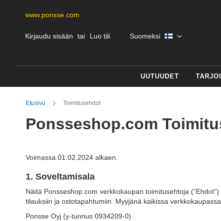
www.ponsse.com
Skip
Kieli
Kirjaudu sisään
Luo tili
Suomeksi
to
Content
UUTUUDET
TARJO
Etusivu
Toimitusehdot
Ponsseshop.com Toimitu
Voimassa 01.02.2024 alkaen.
1. Soveltamisala
Näitä Ponsseshop.com verkkokaupan toimitusehtoja (”Ehdot”) 
tilauksiin ja ostotapahtumiin. Myyjänä kaikissa verkkokaupass
Ponsse Oyj (y-tunnus 0934209-0)