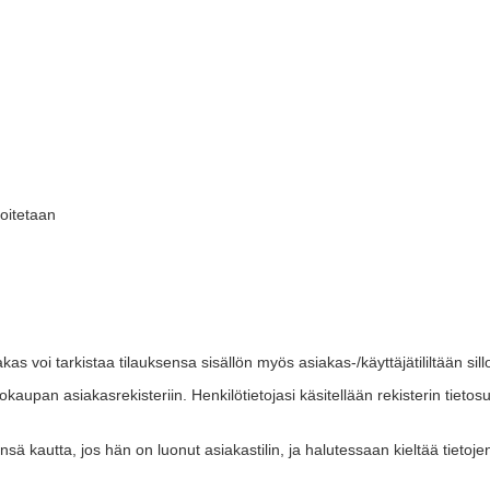
moitetaan
voi tarkistaa tilauksensa sisällön myös asiakas-/käyttäjätililtään silloi
upan asiakasrekisteriin. Henkilötietojasi käsitellään rekisterin tietos
sä kautta, jos hän on luonut asiakastilin, ja halutessaan kieltää tietojen