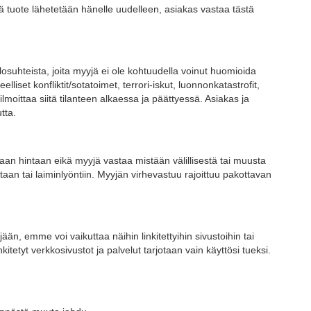
tuote lähetetään hänelle uudelleen, asiakas vastaa tästä
losuhteista, joita myyjä ei ole kohtuudella voinut huomioida
liset konfliktit/sotatoimet, terrori-iskut, luonnonkatastrofit,
lmoittaa siitä tilanteen alkaessa ja päättyessä. Asiakas ja
tta.
n hintaan eikä myyjä vastaa mistään välillisestä tai muusta
aan tai laiminlyöntiin. Myyjän virhevastuu rajoittuu pakottavan
än, emme voi vaikuttaa näihin linkitettyihin sivustoihin tai
kitetyt verkkosivustot ja palvelut tarjotaan vain käyttösi tueksi.