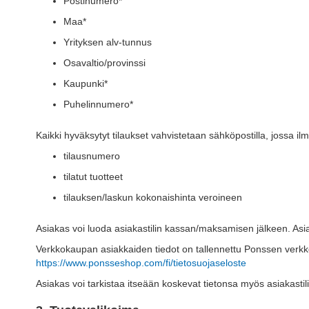
Postinumero*
Maa*
Yrityksen alv-tunnus
Osavaltio/provinssi
Kaupunki*
Puhelinnumero*
Kaikki hyväksytyt tilaukset vahvistetaan sähköpostilla, jossa il
tilausnumero
tilatut tuotteet
tilauksen/laskun kokonaishinta veroineen
Asiakas voi luoda asiakastilin kassan/maksamisen jälkeen. Asiakas 
Verkkokaupan asiakkaiden tiedot on tallennettu Ponssen verkkoka
https://www.ponsseshop.com/fi/tietosuojaseloste
Asiakas voi tarkistaa itseään koskevat tietonsa myös asiakastilin