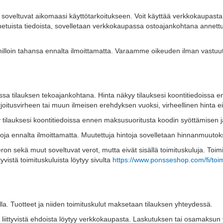
t soveltuvat aikomaasi käyttötarkoitukseen. Voit käyttää verkkokaupasta
netuista tiedoista, sovelletaan verkkokaupassa ostoajankohtana annettuj
loin tahansa ennalta ilmoittamatta. Varaamme oikeuden ilman vastuuta
assa tilauksen tekoajankohtana. Hinta näkyy tilauksesi koontitiedoissa 
rjoitusvirheen tai muun ilmeisen erehdyksen vuoksi, virheellinen hinta e
 tilauksesi koontitiedoissa ennen maksusuoritusta koodin syöttämisen j
a ennalta ilmoittamatta. Muutettuja hintoja sovelletaan hinnanmuutokse
on sekä muut soveltuvat verot, mutta eivät sisällä toimituskuluja. Toim
tyvistä toimituskuluista löytyy sivulta
https://www.ponsseshop.com/fi/toim
la. Tuotteet ja niiden toimituskulut maksetaan tilauksen yhteydessä.
hin liittyvistä ehdoista löytyy verkkokaupasta. Laskutuksen tai osamaks