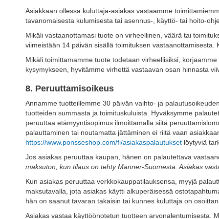
Asiakkaan ollessa kuluttaja-asiakas vastaamme toimittamiemme tu
tavanomaisesta kulumisesta tai asennus-, käyttö- tai hoito-ohje
Mikäli vastaanottamasi tuote on virheellinen, väärä tai toimit
viimeistään 14 päivän sisällä toimituksen vastaanottamisesta. 
Mikäli toimittamamme tuote todetaan virheellisiksi, korjaamme v
kysymykseen, hyvitämme virhettä vastaavan osan hinnasta viivyt
8. Peruuttamisoikeus
Annamme tuotteillemme 30 päivän vaihto- ja palautusoikeuden. 
tuotteiden summasta ja toimituskuluista. Hyväksymme palautet
peruuttaa etämyyntisopimus ilmoittamalla siitä peruuttamislomak
palauttaminen tai noutamatta jättäminen ei riitä vaan asiakkaa
https://www.ponsseshop.com/fi/asiakaspalautukset
löytyviä tar
Jos asiakas peruuttaa kaupan, hänen on palautettava vastaanot
maksuton, kun tilaus on tehty Manner-Suomesta. Asiakas vasta
Kun asiakas peruuttaa verkkokauppatilauksensa, myyjä palautta
maksutavalla, jota asiakas käytti alkuperäisessä ostotapahtuma
hän on saanut tavaran takaisin tai kunnes kuluttaja on osoittanu
Asiakas vastaa käyttöönotetun tuotteen arvonalentumisesta. M