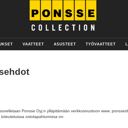
UKSET
VAATTEET
ASUSTEET
TYÖVAATTEET
L
sehdot
sovelletaan Ponsse Oyj:n ylläpitämään verkkosivustoon www. ponsses
a toteutetuissa ostotapahtumissa on: