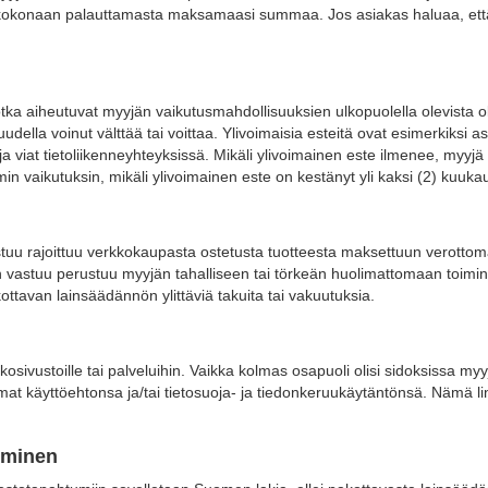
ä kokonaan palauttamasta maksamaasi summaa. Jos asiakas haluaa, että 
jotka aiheutuvat myyjän vaikutusmahdollisuuksien ulkopuolella olevista o
lla voinut välttää tai voittaa. Ylivoimaisia esteitä ovat esimerkiksi aseel
a viat tietoliikenneyhteyksissä. Mikäli ylivoimainen este ilmenee, myyjä i
in vaikutuksin, mikäli ylivoimainen este on kestänyt yli kaksi (2) kuukau
uu rajoittuu verkkokaupasta ostetusta tuotteesta maksettuun verottomaa
n vastuu perustuu myyjän tahalliseen tai törkeän huolimattomaan toimint
avan lainsäädännön ylittäviä takuita tai vakuutuksia.
ivustoille tai palveluihin. Vaikka kolmas osapuoli olisi sidoksissa myyjä
tomat käyttöehtonsa ja/tai tietosuoja- ja tiedonkeruukäytäntönsä. Nämä lin
seminen