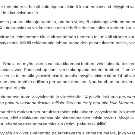
otteiden virheistä kuluttajasuojalain 5 luvun mukaisesti. Myyjä ei vast
iden laiminlyönnistä.
uksesta puuttuu tilattuja tuotteita, otathan yhteyttä asiakaspalveluumme
Kuluttaja-asiakas voi kuitenkin aina tehdä virheilmoituksen kahden kuuka
irheen, toimitamme tilalle virheettömän tuotteen tai, mikäli virheen kor
yksettä. Mikäli reklamaatio johtaa tuotteiden palautukseen meille, vas
Sinulla on myös oikeus vaihtaa tilaamasi tuotteet veloituksetta toisee
tavaksi vain Ponsseshop.com -verkkokaupasta ostetut tuotteet. Tämä vai
keella tai muulla yksiselitteisellä tavalla myyjälle viimeistään 14 päi
n on aina tehtävä erillinen peruuttamisilmoitus. Noudatathan tuotteide
kempia ohjeita.
tamansa tuote viivytyksettä ja viimeistään 14 päivän kuluttua
peruutta
a palautuskustannuksista, milloin tilaus on tehty muualta kuin Manne
a tästä maksetun suorituksen toimituskuluineen viivytyksettä ja viimei
ssa, ellei asiakkaan kanssa ole nimenomaisesti toisin sovittu. Myyjäll
t lähettäneensä tavaran takaisin (esim. palautuskuitilla).
yyjällä on oikeus vähentää palautettavasta summasta määrä, joka vast