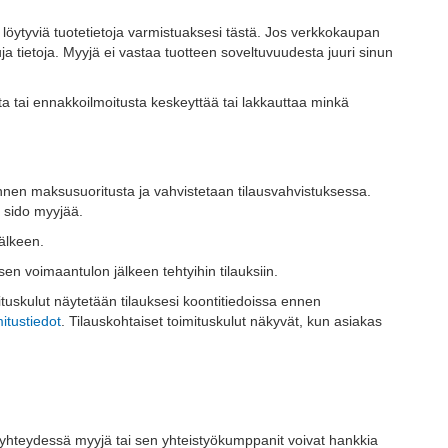
 löytyviä tuotetietoja varmistuaksesi tästä. Jos verkkokaupan
a tietoja. Myyjä ei vastaa tuotteen soveltuvuudesta juuri sinun
 tai ennakkoilmoitusta keskeyttää tai lakkauttaa minkä
ennen maksusuoritusta ja vahvistetaan tilausvahvistuksessa.
i sido myyjää.
älkeen.
n voimaantulon jälkeen tehtyihin tilauksiin.
ituskulut näytetään tilauksesi koontitiedoissa ennen
itustiedot
. Tilauskohtaiset toimituskulut näkyvät, kun asiakas
un yhteydessä myyjä tai sen yhteistyökumppanit voivat hankkia