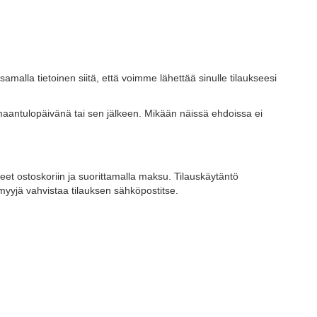
etoinen siitä, että voimme lähettää sinulle tilaukseesi
oimaantulopäivänä tai sen jälkeen. Mikään näissä ehdoissa ei
tteet ostoskoriin ja suorittamalla maksu. Tilauskäytäntö
myyjä vahvistaa tilauksen sähköpostitse.