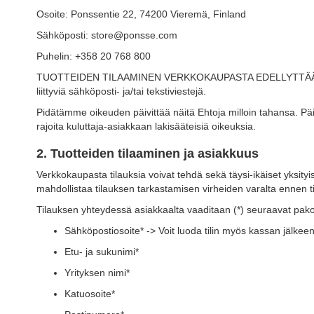
Osoite: Ponssentie 22, 74200 Vieremä, Finland
Sähköposti: store@ponsse.com
Puhelin: +358 20 768 800
TUOTTEIDEN TILAAMINEN VERKKOKAUPASTA EDELLYTTÄÄ NÄIDEN
liittyviä sähköposti- ja/tai tekstiviestejä.
Pidätämme oikeuden päivittää näitä Ehtoja milloin tahansa. Päiv
rajoita kuluttaja-asiakkaan lakisääteisiä oikeuksia.
2. Tuotteiden tilaaminen ja asiakkuus
Verkkokaupasta tilauksia voivat tehdä sekä täysi-ikäiset yksityi
mahdollistaa tilauksen tarkastamisen virheiden varalta ennen t
Tilauksen yhteydessä asiakkaalta vaaditaan (*) seuraavat pakoll
Sähköpostiosoite* -> Voit luoda tilin myös kassan jälkee
Etu- ja sukunimi*
Yrityksen nimi*
Katuosoite*