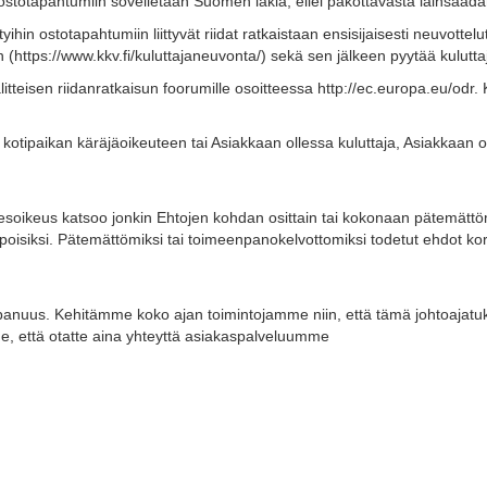
ostotapahtumiin sovelletaan Suomen lakia, ellei pakottavasta lainsääd
in ostotapahtumiin liittyvät riidat ratkaistaan ensisijaisesti neuvottelut
 (https://www.kkv.fi/kuluttajaneuvonta/) sekä sen jälkeen pyytää kuluttaj
litteisen riidanratkaisun foorumille osoitteessa http://ec.europa.eu/od
än kotipaikan käräjäoikeuteen tai Asiakkaan ollessa kuluttaja, Asiakkaan
imiesoikeus katsoo jonkin Ehtojen kohdan osittain tai kokonaan pätemät
isiksi. Pätemättömiksi tai toimeenpanokelvottomiksi todetut ehdot korv
ppanuus. Kehitämme koko ajan toimintojamme niin, että tämä johtoajat
e, että otatte aina yhteyttä asiakaspalveluumme