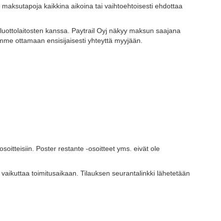
 maksutapoja kaikkina aikoina tai vaihtoehtoisesti ehdottaa
 luottolaitosten kanssa. Paytrail Oyj näkyy maksun saajana
dämme ottamaan ensisijaisesti yhteyttä myyjään.
itteisiin. Poster restante -osoitteet yms. eivät ole
at vaikuttaa toimitusaikaan. Tilauksen seurantalinkki lähetetään