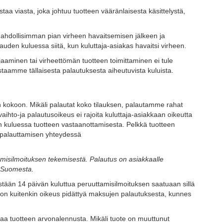
aa viasta, joka johtuu tuotteen vääränlaisesta käsittelystä,
 mahdollisimman pian virheen havaitsemisen jälkeen ja
uden kuluessa siitä, kun kuluttaja-asiakas havaitsi virheen.
jaaminen tai virheettömän tuotteen toimittaminen ei tule
taamme tällaisesta palautuksesta aiheutuvista kuluista.
n kokoon. Mikäli palautat koko tilauksen, palautamme rahat
hto-ja palautusoikeus ei rajoita kuluttaja-asiakkaan oikeutta
vän kuluessa tuotteen vastaanottamisesta. Pelkkä tuotteen
n palauttamisen yhteydessä
misilmoituksen tekemisestä. Palautus on asiakkaalle
r-Suomesta.
stään 14 päivän kuluttua peruuttamisilmoituksen saatuaan sillä
ä on kuitenkin oikeus pidättyä maksujen palautuksesta, kunnes
aa tuotteen arvonalennusta. Mikäli tuote on muuttunut