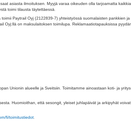
 saat asiasta ilmoituksen. Myyjä varaa oikeuden olla tarjoamatta kaikkia
tä toimi tilausta täytettäessä.
toimii Paytrail Oyj (2122839-7) yhteistyössä suomalaisten pankkien ja
 Paytrail Oyj:llä on maksulaitoksen toimilupa. Reklamaatiotapauksissa pyy
nionin alueelle ja Sveitsiin. Toimitamme ainoastaan koti- ja yritysoso
ksesta. Huomioithan, että sesongit, yleiset juhlapäivät ja arkipyhät voiv
/fi/toimitustiedot
.