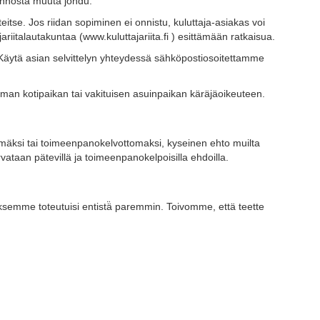
ännöstä muuta johdu.
eitse. Jos riidan sopiminen ei onnistu, kuluttaja-asiakas voi
ariitalautakuntaa (www.kuluttajariita.fi ) esittämään ratkaisua.
r. Käytä asian selvittelyn yhteydessä sähköpostiosoitettamme
 oman kotipaikan tai vakituisen asuinpaikan käräjäoikeuteen.
tömäksi tai toimeenpanokelvottomaksi, kyseinen ehto muilta
ataan pätevillä ja toimeenpanokelpoisilla ehdoilla.
uksemme toteutuisi entistä̈ paremmin. Toivomme, että teette