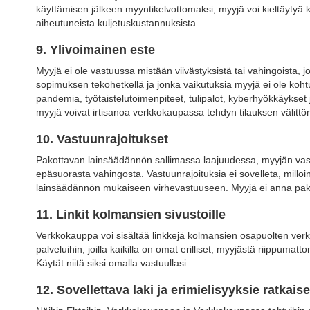
käyttämisen jälkeen myyntikelvottomaksi, myyjä voi kieltäyty
aiheutuneista kuljetuskustannuksista.
9. Ylivoimainen este
Myyjä ei ole vastuussa mistään viivästyksistä tai vahingoista, 
sopimuksen tekohetkellä ja jonka vaikutuksia myyjä ei ole kohtuude
pandemia, työtaistelutoimenpiteet, tulipalot, kyberhyökkäykset j
myyjä voivat irtisanoa verkkokaupassa tehdyn tilauksen välittöm
10. Vastuunrajoitukset
Pakottavan lainsäädännön sallimassa laajuudessa, myyjän vast
epäsuorasta vahingosta. Vastuunrajoituksia ei sovelleta, milloi
lainsäädännön mukaiseen virhevastuuseen. Myyjä ei anna pakott
11. Linkit kolmansien sivustoille
Verkkokauppa voi sisältää linkkejä kolmansien osapuolten verkkos
palveluihin, joilla kaikilla on omat erilliset, myyjästä riippumat
Käytät niitä siksi omalla vastuullasi.
12. Sovellettava laki ja erimielisyyksie ratkai