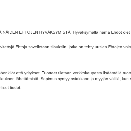
 EHTOJEN HYVÄKSYMISTÄ. Hyväksymällä nämä Ehdot olet samalla ti
itettyjä Ehtoja sovelletaan tilauksiin, jotka on tehty uusien Ehtojen v
shenkilöt että yritykset. Tuotteet tilataan verkkokaupasta lisäämällä tuo
ilauksen lähettämistä. Sopimus syntyy asiakkaan ja myyjän välillä, kun 
iset tiedot:
n