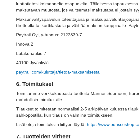
luottotietosi kolmannelta osapuolelta. Tällaisessa tapauksessa
maksutavan muutosta, jos valitsemasi maksutapa ei jostain syys
Maksunvälityspalvelun toteuttajana ja maksupalveluntarjoajana 
tiliotteella tai korttilaskulla ja välittää maksun kauppiaalle.
Paytrail Oyj, y-tunnus: 2122839-7
Innova 2
Lutakonaukio 7
40100 Jyväskylä
paytrail.com/kuluttaja/tietoa-maksamisesta
6. Toimitukset
Toimitamme verkkokaupasta tuotteita Manner-Suomeen, Euroopan U
mahdollisia toimituksille.
Tilaukset toimitetaan normaalisti 2-5 arkipäivän kuluessa tilau
sähköpostilla, kun tilaus on valmiina toimitukseen.
Lisätietoja toimituksiin liittyen löydät
https://www.ponsseshop.com
7. Tuotteiden virheet