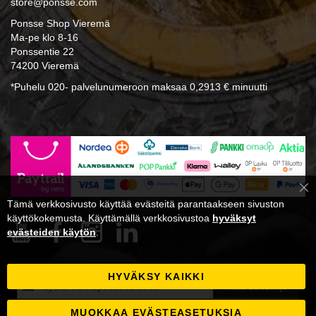
store@ponsse.com
Ponsse Shop Vieremä
Ma-pe klo 8-16
Ponssentie 22
74200 Vieremä
*Puhelu 020- palvelunumeroon maksaa 0,2913 € minuutti
Cl
Tämä verkkosivusto käyttää evästeitä parantaakseen sivuston
Co
Ba
käyttökokemusta. Käyttämällä verkkosivustoa
hyväksyt
evästeiden käytön
.
HYVÄKSY KAIKKI
Tilaa
Tilaa uutiskirje
uutiskirjeemme:
MUOKKAA EVÄSTEASETUKSIA