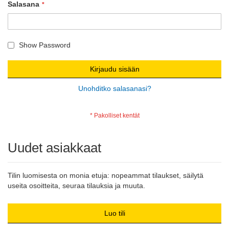
Salasana
Show Password
Kirjaudu sisään
Unohditko salasanasi?
Uudet asiakkaat
Tilin luomisesta on monia etuja: nopeammat tilaukset, säilytä
useita osoitteita, seuraa tilauksia ja muuta.
Luo tili