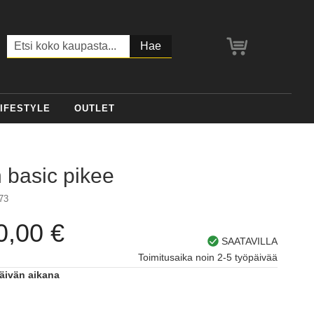
Ostoskori
Haku
IFESTYLE
OUTLET
 basic pikee
73
0,00 €
SAATAVILLA
Toimitusaika noin 2-5 työpäivää
päivän aikana