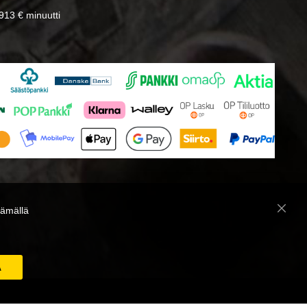
13 € minuutti
̈mällä
Close
Cooki
Bar
A