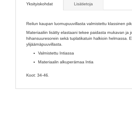
the
Yksityiskohdat
Lisätietoja
beginning
of
the
images
Reilun kaupan luomupuuvillasta valmistettu klassinen pi
gallery
Materiaaliin lisätty elastaani tekee paidasta mukavan ja jo
hihansuuresorein sekä tuplatikatuin halkioin helmassa. Et
ylijäämäpuuvillasta.
Valmistettu Intiassa
Materiaalin alkuperämaa Intia
Koot: 34-46.