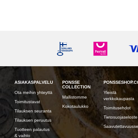
ASIAKASPALVELU
PONSSE
PONSSESHOP.C
COLLECTION
Ota meihin yhteyttä
Yleistä
Mallistomme
verkkokaupasta
Toimitustavat
Kokotaulukko
Toimitusehdot
Tilauksen seuranta
Tietosuojaseloste
Tilauksen peruutus
Saavutettavuusse
Tuotteen palautus
& vaihto