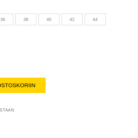
36
38
40
42
44
OSTOSKORIIN
Naisten basic pikee
ISTAAN