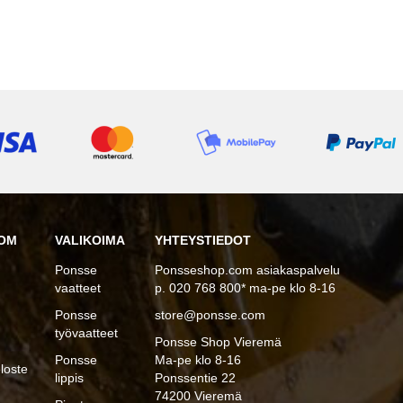
OM
VALIKOIMA
YHTEYSTIEDOT
Ponsse
Ponsseshop.com asiakaspalvelu
vaatteet
p. 020 768 800* ma-pe klo 8-16
Ponsse
store@ponsse.com
työvaatteet
Ponsse Shop Vieremä
Ponsse
Ma-pe klo 8-16
loste
lippis
Ponssentie 22
74200 Vieremä