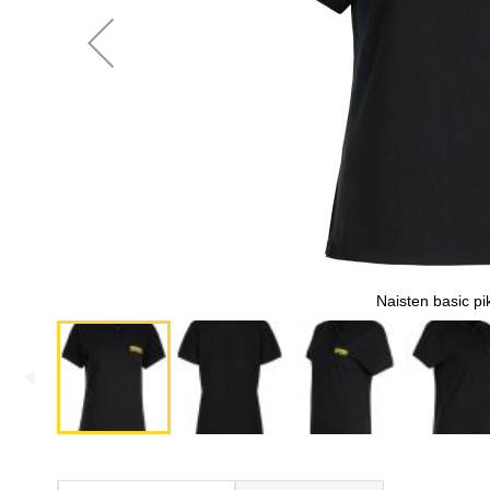
Naisten basic pi
Skip
to