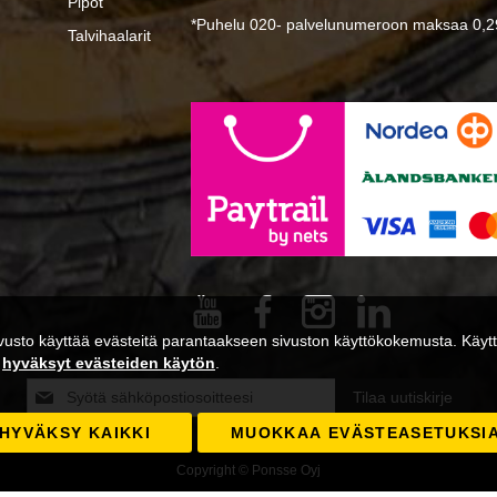
Pipot
*Puhelu 020- palvelunumeroon maksaa 0,29
Talvihaalarit
usto käyttää evästeitä parantaakseen sivuston käyttökokemusta. Käytta
a
hyväksyt evästeiden käytön
.
Tilaa
Tilaa uutiskirje
uutiskirjeemme:
HYVÄKSY KAIKKI
MUOKKAA EVÄSTEASETUKSI
Copyright © Ponsse Oyj