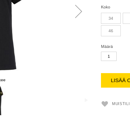
Koko
34
46
Määrä
kee
LISÄÄ 
MUISTIL