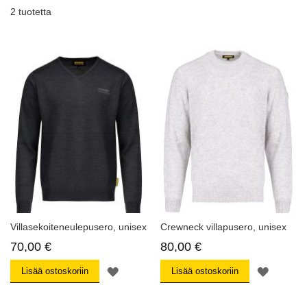
2
tuotetta
Villasekoiteneulepusero, unisex
Crewneck villapusero, unisex
70,00 €
80,00 €
MUISTILISTAAN
MUISTI
Lisää ostoskoriin
Lisää ostoskoriin