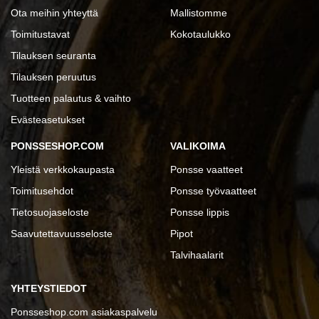
Ota meihin yhteyttä
Mallistomme
Toimitustavat
Kokotaulukko
Tilauksen seuranta
Tilauksen peruutus
Tuotteen palautus & vaihto
Evästeasetukset
PONSSESHOP.COM
VALIKOIMA
Yleistä verkkokaupasta
Ponsse vaatteet
Toimitusehdot
Ponsse työvaatteet
Tietosuojaseloste
Ponsse lippis
Saavutettavuusseloste
Pipot
Talvihaalarit
YHTEYSTIEDOT
Ponsseshop.com asiakaspalvelu