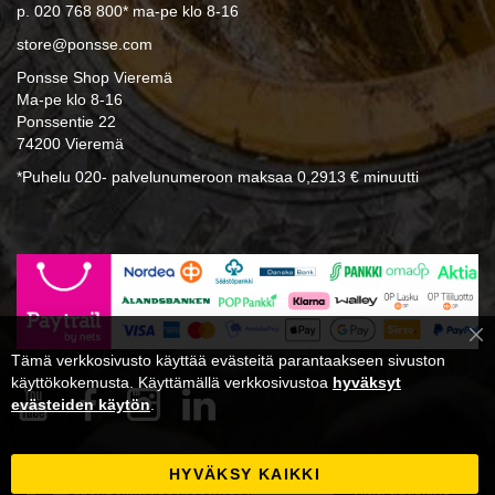
p. 020 768 800* ma-pe klo 8-16
store@ponsse.com
Ponsse Shop Vieremä
Ma-pe klo 8-16
Ponssentie 22
74200 Vieremä
*Puhelu 020- palvelunumeroon maksaa 0,2913 € minuutti
Cl
Tämä verkkosivusto käyttää evästeitä parantaakseen sivuston
Co
Ba
käyttökokemusta. Käyttämällä verkkosivustoa
hyväksyt
evästeiden käytön
.
HYVÄKSY KAIKKI
Tilaa
Tilaa uutiskirje