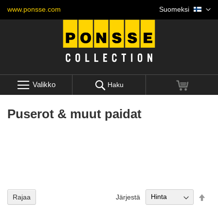
Skip
Kieli
www.ponsse.com
Suomeksi
to
Content
Valikko
Ostoskori
Haku
Puserot & muut paidat
Set
Järjestä
Rajaa
Des
Dire