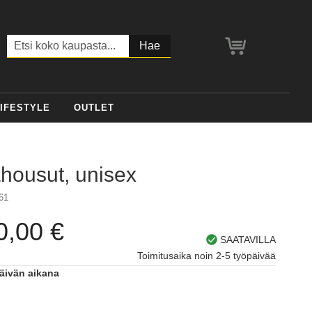
Ostoskori
Haku
IFESTYLE
OUTLET
housut, unisex
61
0,00 €
SAATAVILLA
Toimitusaika noin 2-5 työpäivää
päivän aikana