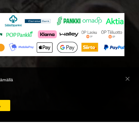
̈mällä
Close
Cooki
Bar
A