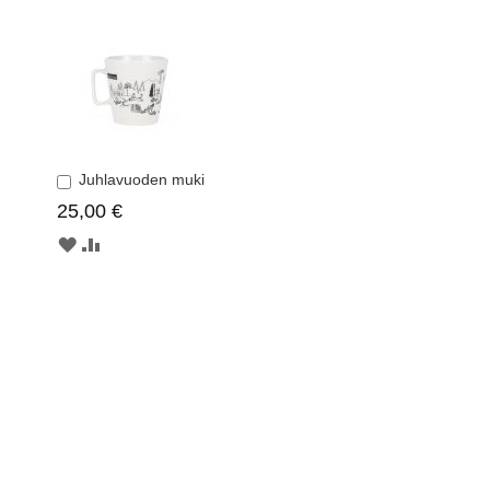
Juhlavuoden muki
Lisää
ostoskoriin
25,00 €
MUISTILISTAAN
LISÄÄ
VERTAILUUN