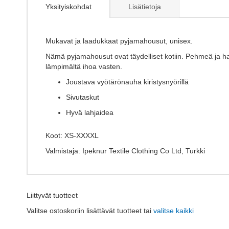
the
Yksityiskohdat
Lisätietoja
beginning
of
the
images
Mukavat ja laadukkaat pyjamahousut, unisex.
gallery
Nämä pyjamahousut ovat täydelliset kotiin. Pehmeä ja harj
lämpimältä ihoa vasten.
Joustava vyötärönauha kiristysnyörillä
Sivutaskut
Hyvä lahjaidea
Koot: XS-XXXXL
Valmistaja: Ipeknur Textile Clothing Co Ltd, Turkki
Liittyvät tuotteet
Valitse ostoskoriin lisättävät tuotteet tai
valitse kaikki