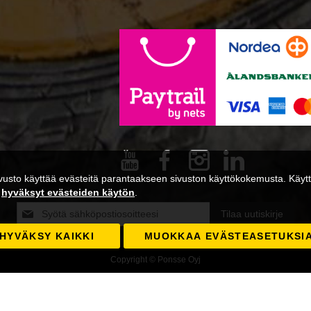
usto käyttää evästeitä parantaakseen sivuston käyttökokemusta. Käytta
a
hyväksyt evästeiden käytön
.
Tilaa
Tilaa uutiskirje
uutiskirjeemme:
HYVÄKSY KAIKKI
MUOKKAA EVÄSTEASETUKSI
Copyright © Ponsse Oyj