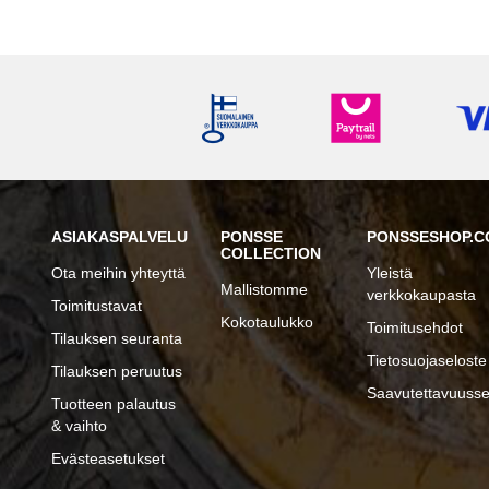
ASIAKASPALVELU
PONSSE
PONSSESHOP.C
COLLECTION
Ota meihin yhteyttä
Yleistä
Mallistomme
verkkokaupasta
Toimitustavat
Kokotaulukko
Toimitusehdot
Tilauksen seuranta
Tietosuojaseloste
Tilauksen peruutus
Saavutettavuusse
Tuotteen palautus
& vaihto
Evästeasetukset