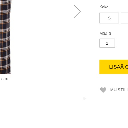
Koko
S
Määrä
LISÄÄ 
isex
MUISTIL