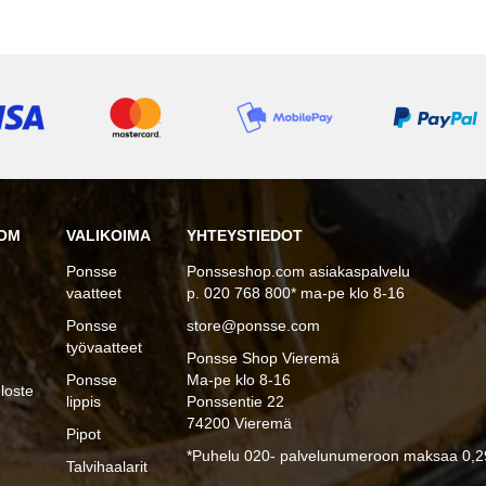
OM
VALIKOIMA
YHTEYSTIEDOT
Ponsse
Ponsseshop.com asiakaspalvelu
vaatteet
p. 020 768 800* ma-pe klo 8-16
Ponsse
store@ponsse.com
työvaatteet
Ponsse Shop Vieremä
Ponsse
Ma-pe klo 8-16
loste
lippis
Ponssentie 22
74200 Vieremä
Pipot
*Puhelu 020- palvelunumeroon maksaa 0,29
Talvihaalarit