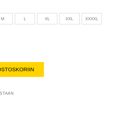
M
L
XL
XXL
XXXXL
OSTOSKORIIN
Pyjamahousut, unisex
ISTAAN