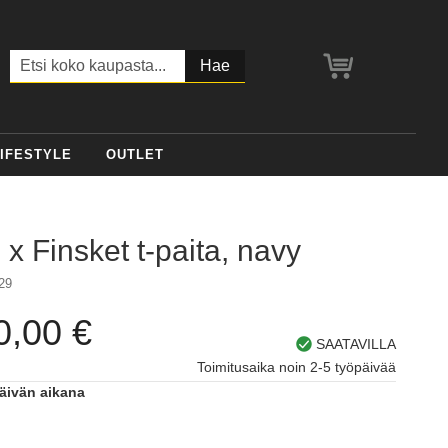
Ostoskori
Haku
IFESTYLE
OUTLET
x Finsket t-paita, navy
29
0,00 €
SAATAVILLA
Toimitusaika noin 2-5 työpäivää
päivän aikana