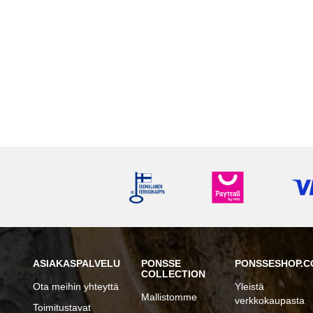
ASIAKASPALVELU
PONSSE
PONSSESHOP.C
COLLECTION
Ota meihin yhteyttä
Yleistä
Mallistomme
verkkokaupasta
Toimitustavat