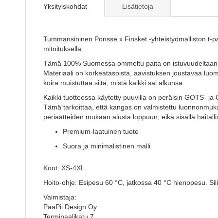
the
Yksityiskohdat
Lisätietoja
beginning
of
the
images
Tummansininen Ponsse x Finsket -yhteistyömalliston t-pa
gallery
mitoituksella.
Tämä 100% Suomessa ommeltu paita on istuvuudeltaan rento 
Materiaali on korkeatasoista, aavistuksen joustavaa luom
koira muistuttaa siitä, mistä kaikki sai alkunsa.
Kaikki tuotteessa käytetty puuvilla on peräisin GOTS- ja Ö
Tämä tarkoittaa, että kangas on valmistettu luonnonmukai
periaatteiden mukaan alusta loppuun, eikä sisällä haitalli
Premium-laatuinen tuote
Suora ja minimalistinen malli
Koot: XS-4XL
Hoito-ohje: Esipesu 60 °C, jatkossa 40 °C hienopesu. Sil
Valmistaja:
PaaPii Design Oy
Terminaalikatu 7