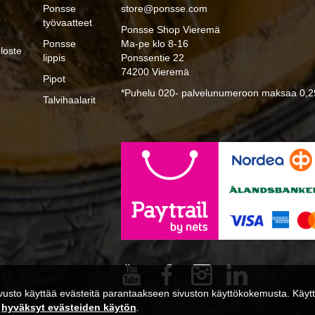
Ponsse
store@ponsse.com
työvaatteet
Ponsse Shop Vieremä
Ponsse
Ma-pe klo 8-16
loste
lippis
Ponssentie 22
74200 Vieremä
Pipot
*Puhelu 020- palvelunumeroon maksaa 0,29
Talvihaalarit
usto käyttää evästeitä parantaakseen sivuston käyttökokemusta. Käytta
a
hyväksyt evästeiden käytön
.