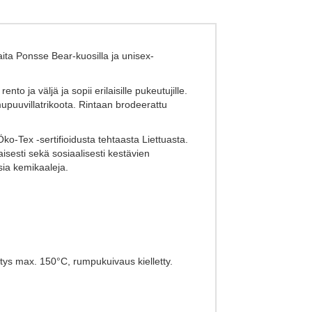
ita Ponsse Bear-kuosilla ja unisex-
ja väljä ja sopii erilaisille pukeutujille.
upuuvillatrikoota. Rintaan brodeerattu
ko-Tex -sertifioidusta tehtaasta Liettuasta.
sesti sekä sosiaalisesti kestävien
sia kemikaaleja.
itys max. 150°C, rumpukuivaus kielletty.