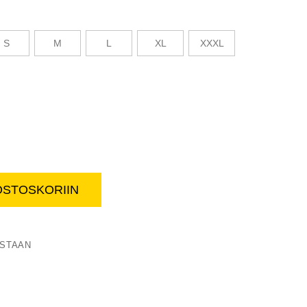
S
M
L
XL
XXXL
OSTOSKORIIN
Ponsse x Finsket t-paita, navy
ISTAAN