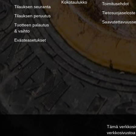
Kokotaulukko
Toimitusehdot
Tilauksen seuranta
Tietosuojaseloste
Tilauksen peruutus
Saavutettavuusse
Tuotteen palautus
& vaihto
Evästeasetukset
Tämä verkkosiv
verkkosivusto