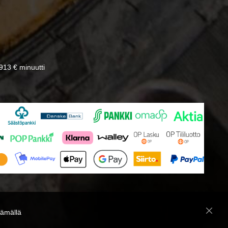
13 € minuutti
̈mällä
Close
Cooki