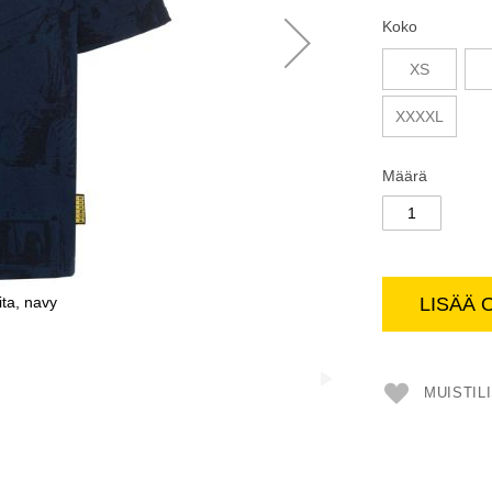
Koko
XS
XXXXL
Määrä
ita, navy
LISÄÄ 
MUISTIL