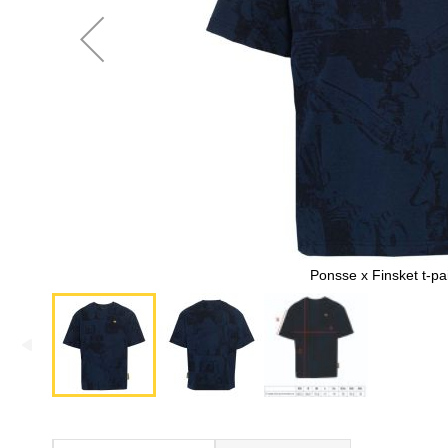
Ponsse x Finsket t-pa
Skip
to