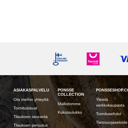
ASIAKASPALVELU
PONSSE
PONSSESHOP.C
COLLECTION
Ota meihin yhteyttä
Yleistä
Mallistomme
verkkokaupasta
Toimitustavat
Kokotaulukko
Toimitusehdot
Tilauksen seuranta
Tietosuojaseloste
Tilauksen peruutus