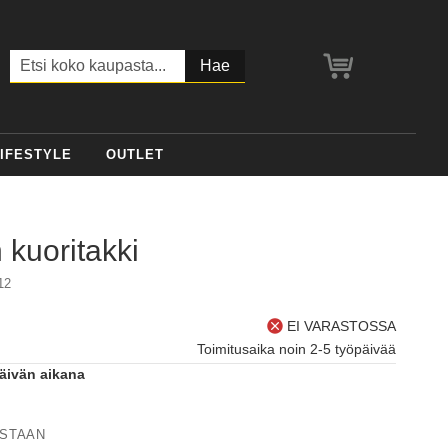
Ostoskori
Haku
IFESTYLE
OUTLET
 kuoritakki
12
EI VARASTOSSA
Toimitusaika noin 2-5 työpäivää
päivän aikana
ISTAAN