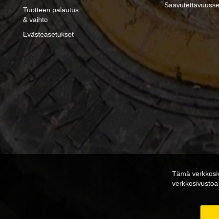
Saavutettavuusse
Tuotteen palautus
& vaihto
Evästeasetukset
Tämä verkkosiv
verkkosivusto