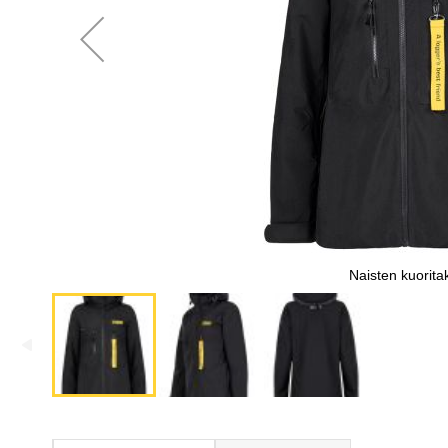
Naisten kuorita
Skip
to