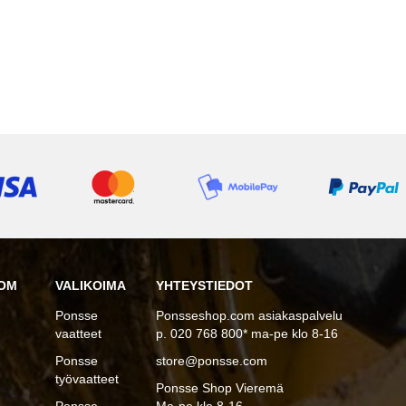
OM
VALIKOIMA
YHTEYSTIEDOT
Ponsse
Ponsseshop.com asiakaspalvelu
vaatteet
p. 020 768 800* ma-pe klo 8-16
Ponsse
store@ponsse.com
työvaatteet
Ponsse Shop Vieremä