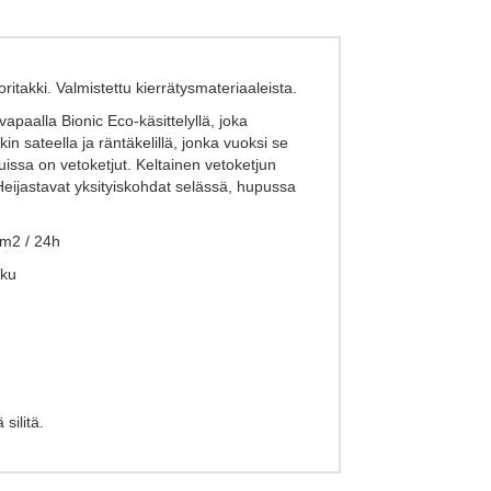
takki. Valmistettu kierrätysmateriaaleista.
apaalla Bionic Eco-käsittelyllä, joka
n sateella ja räntäkelillä, jonka vuoksi se
skuissa on vetoketjut. Keltainen vetoketjun
 Heijastavat yksityiskohdat selässä, hupussa
 m2 / 24h
sku
silitä.