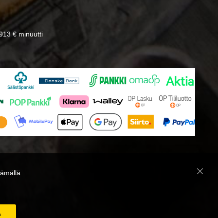
13 € minuutti
̈mällä
Close
Cooki
Bar
A