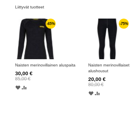
Liittyvät tuotteet
-65%
-75%
Naisten merinovillainen aluspaita
Naisten merinovillaiset 
alushousut
30,00 €
85,00 €
20,00 €
80,00 €
MUISTILISTAAN
LISÄÄ
VERTAILUUN
MUISTILISTAAN
LISÄÄ
VERTAILUUN