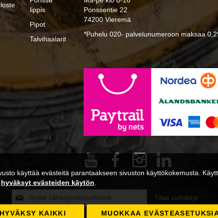
Ponsse
Ma-pe klo 8-16
loste
lippis
Ponssentie 22
74200 Vieremä
Pipot
*Puhelu 020- palvelunumeroon maksaa 0,29
Talvihaalarit
usto käyttää evästeitä parantaakseen sivuston käyttökokemusta. Käytta
a
hyväksyt evästeiden käytön
.
Tilaa
Tilaa uutiskirje
uutiskirjeemme:
HYVÄKSY KAIKKI
MUOKKAA EVÄSTEASETUKSI