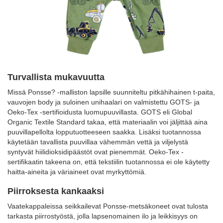
Turvallista mukavuutta
Missä Ponsse? -malliston lapsille suunniteltu pitkähihainen t-paita,
vauvojen body ja suloinen unihaalari on valmistettu GOTS- ja
Oeko-Tex -sertifioidusta luomupuuvillasta. GOTS eli Global
Organic Textile Standard takaa, että materiaalin voi jäljittää aina
puuvillapellolta lopputuotteeseen saakka. Lisäksi tuotannossa
käytetään tavallista puuvillaa vähemmän vettä ja viljelystä
syntyvät hiilidioksidipäästöt ovat pienemmät. Oeko-Tex -
sertifikaatin takeena on, että tekstiilin tuotannossa ei ole käytetty
haitta-aineita ja väriaineet ovat myrkyttömiä.
Piirroksesta kankaaksi
Vaatekappaleissa seikkailevat Ponsse-metsäkoneet ovat tulosta
tarkasta piirrostyöstä, jolla lapsenomainen ilo ja leikkisyys on