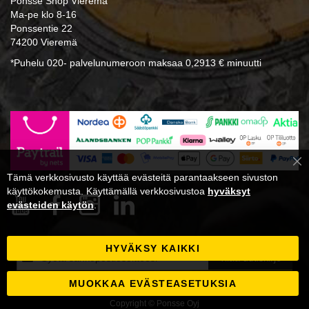
Ponsse Shop Vieremä
Ma-pe klo 8-16
Ponssentie 22
74200 Vieremä
*Puhelu 020- palvelunumeroon maksaa 0,2913 € minuutti
Cl
Tämä verkkosivusto käyttää evästeitä parantaakseen sivuston
Co
Ba
käyttökokemusta. Käyttämällä verkkosivustoa
hyväksyt
evästeiden käytön
.
HYVÄKSY KAIKKI
Tilaa
Tilaa uutiskirje
uutiskirjeemme:
MUOKKAA EVÄSTEASETUKSIA
Copyright © Ponsse Oyj