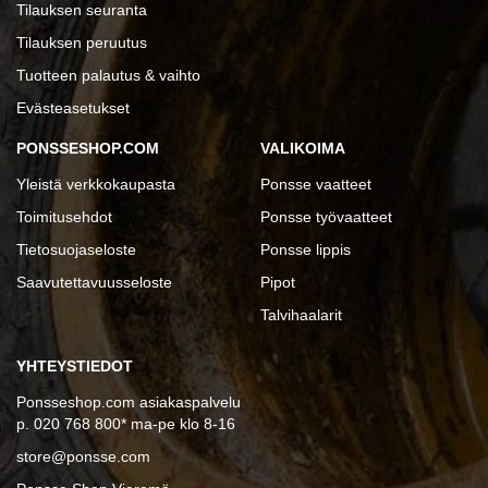
Tilauksen seuranta
Tilauksen peruutus
Tuotteen palautus & vaihto
Evästeasetukset
PONSSESHOP.COM
VALIKOIMA
Yleistä verkkokaupasta
Ponsse vaatteet
Toimitusehdot
Ponsse työvaatteet
Tietosuojaseloste
Ponsse lippis
Saavutettavuusseloste
Pipot
Talvihaalarit
YHTEYSTIEDOT
Ponsseshop.com asiakaspalvelu
p. 020 768 800* ma-pe klo 8-16
store@ponsse.com