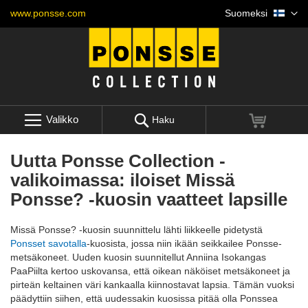
Skip
Kieli
www.ponsse.com
Suomeksi
to
Content
Valikko
Ostoskori
Haku
Uutta Ponsse Collection -
valikoimassa: iloiset Missä
Ponsse? -kuosin vaatteet lapsille
Missä Ponsse? -kuosin suunnittelu lähti liikkeelle pidetystä
Ponsset savotalla
-kuosista, jossa niin ikään seikkailee Ponsse-
metsäkoneet. Uuden kuosin suunnitellut Anniina Isokangas
PaaPiilta kertoo uskovansa, että oikean näköiset metsäkoneet ja
pirteän keltainen väri kankaalla kiinnostavat lapsia. Tämän vuoksi
päädyttiin siihen, että uudessakin kuosissa pitää olla Ponssea