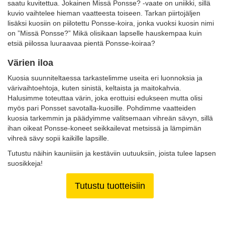
saatu kuvitettua. Jokainen Missä Ponsse? -vaate on uniikki, sillä
kuvio vaihtelee hieman vaatteesta toiseen. Tarkan piirtojäljen
lisäksi kuosiin on piilotettu Ponsse-koira, jonka vuoksi kuosin nimi
on ”Missä Ponsse?” Mikä olisikaan lapselle hauskempaa kuin
etsiä piilossa luuraavaa pientä Ponsse-koiraa?
Värien iloa
Kuosia suunniteltaessa tarkastelimme useita eri luonnoksia ja
värivaihtoehtoja, kuten sinistä, keltaista ja maitokahvia.
Halusimme toteuttaa värin, joka erottuisi edukseen mutta olisi
myös pari Ponsset savotalla-kuosille. Pohdimme vaatteiden
kuosia tarkemmin ja päädyimme valitsemaan vihreän sävyn, sillä
ihan oikeat Ponsse-koneet seikkailevat metsissä ja lämpimän
vihreä sävy sopii kaikille lapsille.
Tutustu näihin kauniisiin ja kestäviin uutuuksiin, joista tulee lapsen
suosikkeja!
Tutustu tuotteisiin