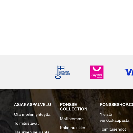
ASIAKASPALVELU
PONSSE
PONSSESHOP.C
COLLECTION
Ota meihin yhteyttä
Yleistä
Mallistomme
verkkokaupasta
Toimitustavat
Kokotaulukko
Toimitusehdot
Tilauksen seuranta