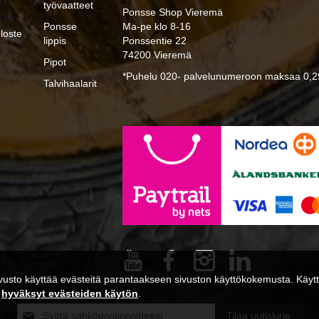
työvaatteet
Ponsse Shop Vieremä
Ponsse
Ma-pe klo 8-16
loste
lippis
Ponssentie 22
74200 Vieremä
Pipot
*Puhelu 020- palvelunumeroon maksaa 0,29
Talvihaalarit
usto käyttää evästeitä parantaakseen sivuston käyttökokemusta. Käytta
a
hyväksyt evästeiden käytön
.
Tilaa
Tilaa uutiskirje