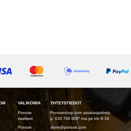
OM
VALIKOIMA
YHTEYSTIEDOT
Ponsse
Ponsseshop.com asiakaspalvelu
vaatteet
p. 020 768 800* ma-pe klo 8-16
Ponsse
store@ponsse.com