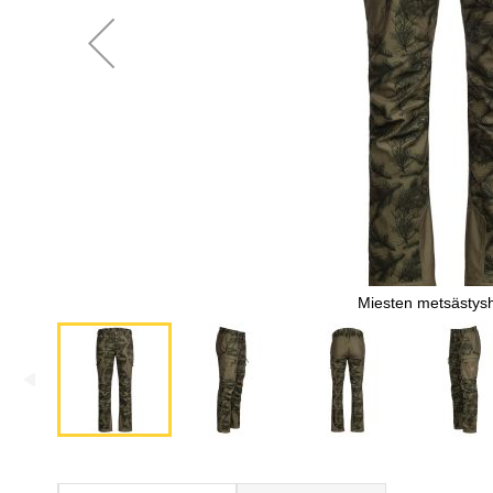
Miesten metsästys
Skip
to