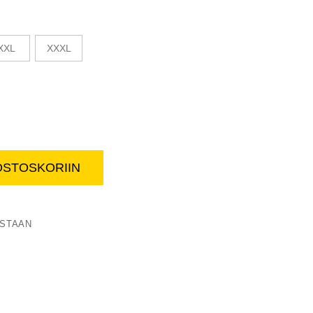
XXL
XXXL
OSTOSKORIIN
Miesten metsästyshousut
ISTAAN