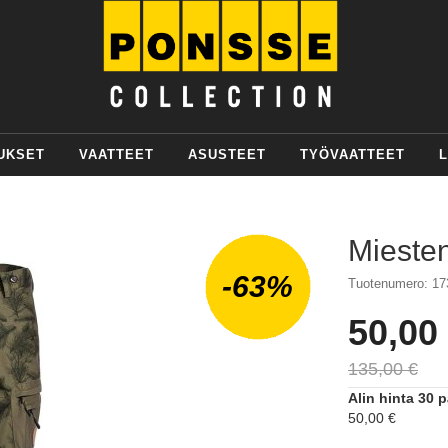
UKSET
VAATTEET
ASUSTEET
TYÖVAATTEET
L
Miesten
-63%
Tuotenumero: 17
50,00
Alkaen
135,00 €
Alin hinta 30 
50,00 €