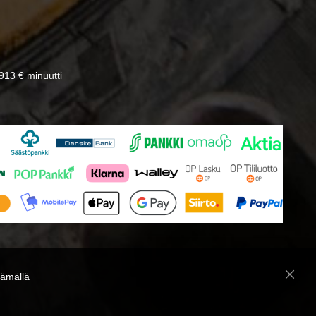
13 € minuutti
̈mällä
Close
Cooki
Bar