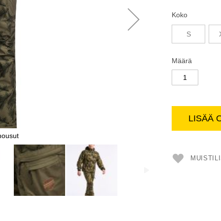
Koko
S
Määrä
LISÄÄ 
housut
MUISTIL