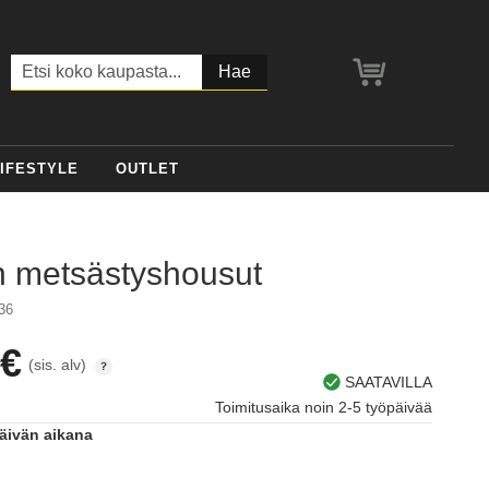
Ostoskori
Haku
IFESTYLE
OUTLET
 metsästyshousut
36
 €
(sis. alv)
SAATAVILLA
Toimitusaika noin 2-5 työpäivää
päivän aikana