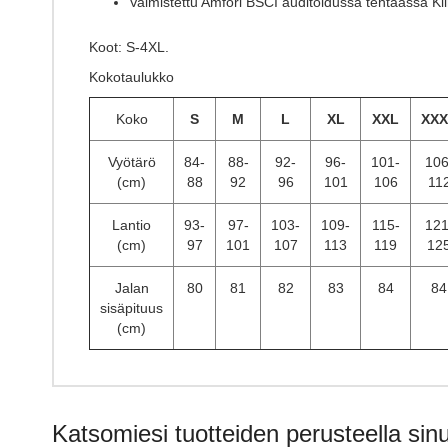
Valmistettu Amfori BSCI auditoidussa tehtaassa Ki
Koot: S-4XL.
Kokotaulukko
Koko
S
M
L
XL
XXL
XXX
Vyötärö
84-
88-
92-
96-
101-
106
(cm)
88
92
96
101
106
11
Lantio
93-
97-
103-
109-
115-
121
(cm)
97
101
107
113
119
12
Jalan
80
81
82
83
84
84
sisäpituus
(cm)
Katsomiesi tuotteiden perusteella sinu