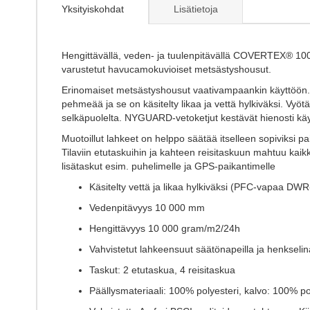
the
Yksityiskohdat
Lisätietoja
beginning
of
the
images
Hengittävällä, veden- ja tuulenpitävällä COVERTEX® 10
gallery
varustetut havucamokuvioiset metsästyshousut.
Erinomaiset metsästyshousut vaativampaankin käyttöön. H
pehmeää ja se on käsitelty likaa ja vettä hylkiväksi. Vyöt
selkäpuolelta. NYGUARD-vetoketjut kestävät hienosti käy
Muotoillut lahkeet on helppo säätää itselleen sopiviksi pai
Tilaviin etutaskuihin ja kahteen reisitaskuun mahtuu kaik
lisätaskut esim. puhelimelle ja GPS-paikantimelle
Käsitelty vettä ja likaa hylkiväksi (PFC-vapaa DWR-
Vedenpitävyys 10 000 mm
Hengittävyys 10 000 gram/m2/24h
Vahvistetut lahkeensuut säätönapeilla ja henkselin
Taskut: 2 etutaskua, 4 reisitaskua
Päällysmateriaali: 100% polyesteri, kalvo: 100% p