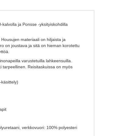
0-kalvolla ja Ponsse -yksityiskohdilla
ousujen materiaali on hiljaista ja
äro on joustava ja sitä on hieman korotettu
ttöä.
nonapeilla varustetuilla lahkeensuilla.
ki tarpeellinen. Reisitaskuissa on myös
käsittely)
apit
olyuretaani, verkkovuori: 100% polyesteri