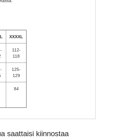
inassa.
L
XXXXL
-
112-
2
118
-
125-
5
129
84
a saattaisi kiinnostaa