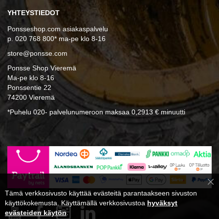
YHTEYSTIEDOT
Ponsseshop.com asiakaspalvelu
p. 020 768 800* ma-pe klo 8-16
store@ponsse.com
Ponsse Shop Vieremä
Ma-pe klo 8-16
Ponssentie 22
74200 Vieremä
*Puhelu 020- palvelunumeroon maksaa 0,2913 € minuutti
Cl
Tämä verkkosivusto käyttää evästeitä parantaakseen sivuston
Co
Ba
käyttökokemusta. Käyttämällä verkkosivustoa
hyväksyt
evästeiden käytön
.