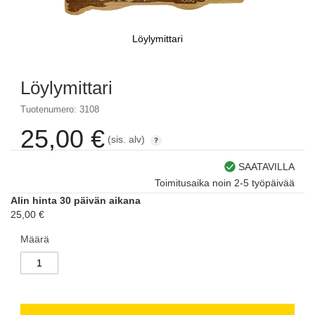
Löylymittari
Skip
to
Löylymittari
the
beginning
Tuotenumero: 3108
of
the
25,00 €
(sis. alv)
images
gallery
SAATAVILLA
Toimitusaika noin 2-5 työpäivää
Alin hinta 30 päivän aikana
25,00 €
Määrä