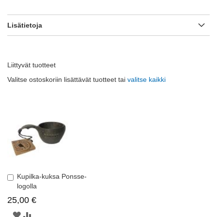
Lisätietoja
Liittyvät tuotteet
Valitse ostoskoriin lisättävät tuotteet tai
valitse kaikki
Kupilka-kuksa Ponsse-
Lisää
logolla
ostoskoriin
25,00 €
MUISTILISTAAN
LISÄÄ