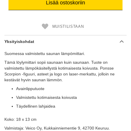
Lisää ostoskoriin
MUISTILISTAAN
Yksityiskohdat
Suomessa valmistettu saunan lämpömittari.
Tämä löylymittari sopii saunaan kuin saunaan. Tuote on
valmistettu lämpökäsitellystä kotimaisesta koivusta. Ponsse
Scorpion -figuuri, asteet ja logo on laser-merkattu, jolloin ne
kestävät hyvin saunan lämmön.
Avainlipputuote
Valmistettu kotimaisesta koivusta
Täydellinen lahjaidea
Koko: 18 x 13 cm
Valmistaja: Veico Oy, Kukkainniementie 9, 42700 Keuruu.