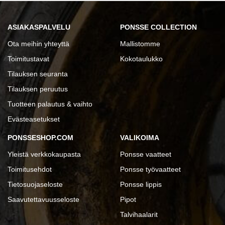
ASIAKASPALVELU
PONSSE COLLECTION
Ota meihin yhteyttä
Mallistomme
Toimitustavat
Kokotaulukko
Tilauksen seuranta
Tilauksen peruutus
Tuotteen palautus & vaihto
Evästeasetukset
PONSSESHOP.COM
VALIKOIMA
Yleistä verkkokaupasta
Ponsse vaatteet
Toimitusehdot
Ponsse työvaatteet
Tietosuojaseloste
Ponsse lippis
Saavutettavuusseloste
Pipot
Talvihaalarit