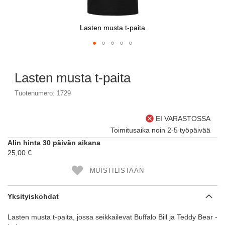
Lasten musta t-paita
Skip
to
Lasten musta t-paita
the
beginning
Tuotenumero: 1729
of
the
images
EI VARASTOSSA
gallery
Toimitusaika noin 2-5 työpäivää
Alin hinta 30 päivän aikana
25,00 €
MUISTILISTAAN
Yksityiskohdat
Lasten musta t-paita, jossa seikkailevat Buffalo Bill ja Teddy Bear -