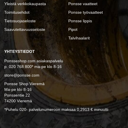
Yleistä verkkokaupasta
Ponsse vaatteet
Toimitusehdot
Ponsse työvaatteet
Tietosuojaseloste
Ponsse lippis
Saavutettavuusseloste
Pipot
Talvihaalarit
YHTEYSTIEDOT
Ponsseshop.com asiakaspalvelu
p. 020 768 800* ma-pe klo 8-16
store@ponsse.com
Ponsse Shop Vieremä
Ma-pe klo 8-16
Ponssentie 22
74200 Vieremä
*Puhelu 020- palvelunumeroon maksaa 0,2913 € minuutti