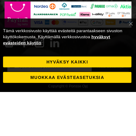
Cl
Tämä verkkosivusto käyttää evästeitä parantaakseen sivuston
Co
Ba
käyttökokemusta. Käyttämällä verkkosivustoa
hyväksyt
evästeiden käytön
.
HYVÄKSY KAIKKI
Tilaa
Tilaa uutiskirje
uutiskirjeemme:
MUOKKAA EVÄSTEASETUKSIA
Copyright © Ponsse Oyj