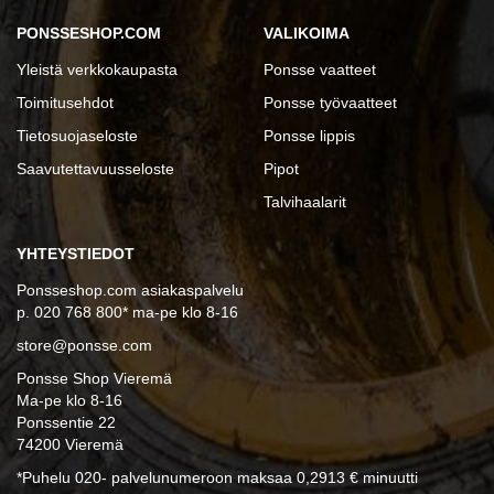
PONSSESHOP.COM
VALIKOIMA
Yleistä verkkokaupasta
Ponsse vaatteet
Toimitusehdot
Ponsse työvaatteet
Tietosuojaseloste
Ponsse lippis
Saavutettavuusseloste
Pipot
Talvihaalarit
YHTEYSTIEDOT
Ponsseshop.com asiakaspalvelu
p. 020 768 800* ma-pe klo 8-16
store@ponsse.com
Ponsse Shop Vieremä
Ma-pe klo 8-16
Ponssentie 22
74200 Vieremä
*Puhelu 020- palvelunumeroon maksaa 0,2913 € minuutti