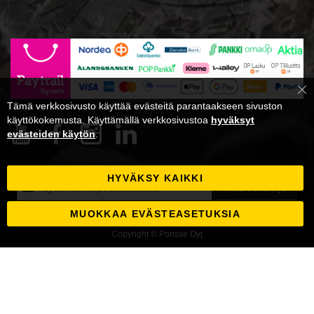
Cl
Tämä verkkosivusto käyttää evästeitä parantaakseen sivuston
Co
Ba
käyttökokemusta. Käyttämällä verkkosivustoa
hyväksyt
evästeiden käytön
.
HYVÄKSY KAIKKI
Tilaa
Tilaa uutiskirje
uutiskirjeemme:
MUOKKAA EVÄSTEASETUKSIA
Copyright © Ponsse Oyj