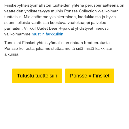
Finsket-yhteistyömalliston tuotteiden yhtenä perusperiaatteena on
vaatteiden yhdisteltävyys muihin Ponsse Collection -valikoiman
tuotteisiin. Mielestämme yksinkertainen, laadukkaista ja hyvin
suunnitelluista vaatteista koostuva vaatekaappi palvelee
parhaiten. Vinkki! Uudet Bear -t-paidat yhdistyvät hienosti
valikoimamme
mustiin farkkuihin
.
Tunnistat Finsket-yhteistyömalliston rintaan brodeeratusta
Ponsse-koirasta, joka muistuttaa meitä siitä mistä kaikki sai
alkunsa.
Tutustu tuotteisiin
Ponsse x Finsket