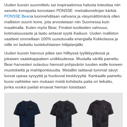
Uuden kuosin suunnittelu sai inspiraationsa halusta toteuttaa niin
sanottu konepaita korostaen PONSSE -metsäkonelinjan kärkiä.
PONSSE Bear
ia luonnehditaan vahvana ja väsymättömänä ollen
malliston suurin kone, jota arvostetaan niin Suomessa kuin
maailmalla. Kuten myös Bear, Finsket-tuotteiden vahvuus,
kotimaisuusaste ja laatu antavat syytä ihailuun. Uuden malliston
vaatteet ommellaan 100% uusiutuvalla energialla Kokkolassa ja
niille on laskettu tuotekohtainen hiilijalanjälki.
Uuden kuosin hienous piilee sen hillityssä tyylikkyydessä ja
jokaisen vaatekappaleen uniikkiudessa. Mustalla värillä painettu
Bear-harvesteri sulautuu hienosti pohjaväriin tuoden esille koneen
muotokieltä ja mahtipontisuutta. Metalliin taittavat tummat sävyt
luovat upeaa syvyyttä ja huokuvat kestävyyttä. Kankaalle painettu
kuosi vaihtelee sen mukaan mistä kohdasta paita on leikattu,
jonka vuoksi paidat eroavat hieman toisistaan.