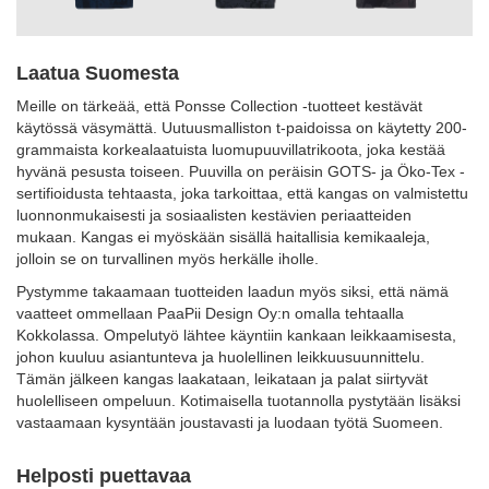
Laatua Suomesta
Meille on tärkeää, että Ponsse Collection -tuotteet kestävät
käytössä väsymättä. Uutuusmalliston t-paidoissa on käytetty 200-
grammaista korkealaatuista luomupuuvillatrikoota, joka kestää
hyvänä pesusta toiseen. Puuvilla on peräisin GOTS- ja Öko-Tex -
sertifioidusta tehtaasta, joka tarkoittaa, että kangas on valmistettu
luonnonmukaisesti ja sosiaalisten kestävien periaatteiden
mukaan. Kangas ei myöskään sisällä haitallisia kemikaaleja,
jolloin se on turvallinen myös herkälle iholle.
Pystymme takaamaan tuotteiden laadun myös siksi, että nämä
vaatteet ommellaan PaaPii Design Oy:n omalla tehtaalla
Kokkolassa. Ompelutyö lähtee käyntiin kankaan leikkaamisesta,
johon kuuluu asiantunteva ja huolellinen leikkuusuunnittelu.
Tämän jälkeen kangas laakataan, leikataan ja palat siirtyvät
huolelliseen ompeluun. Kotimaisella tuotannolla pystytään lisäksi
vastaamaan kysyntään joustavasti ja luodaan työtä Suomeen.
Helposti puettavaa