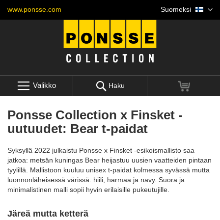
Skip
Kieli
www.ponsse.com
Suomeksi
to
Content
Valikko
Ostoskori
Haku
Ponsse Collection x Finsket -
uutuudet: Bear t-paidat
Syksyllä 2022 julkaistu Ponsse x Finsket -esikoismallisto saa
jatkoa: metsän kuningas Bear heijastuu uusien vaatteiden pintaan
tyylillä. Mallistoon kuuluu unisex t-paidat kolmessa syvässä mutta
luonnonläheisessä värissä: hiili, harmaa ja navy. Suora ja
minimalistinen malli sopii hyvin erilaisille pukeutujille.
Järeä mutta ketterä