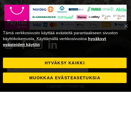
Cl
Tämä verkkosivusto käyttää evästeitä parantaakseen sivuston
Co
Ba
käyttökokemusta. Käyttämällä verkkosivustoa
hyväksyt
evästeiden käytön
.
HYVÄKSY KAIKKI
Tilaa
Tilaa uutiskirje
uutiskirjeemme:
MUOKKAA EVÄSTEASETUKSIA
Copyright © Ponsse Oyj