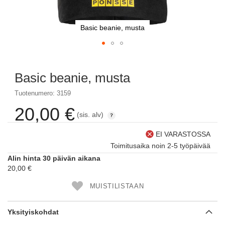
Basic beanie, musta
Skip
to
Basic beanie, musta
the
beginning
Tuotenumero: 3159
of
the
20,00 €
(sis. alv)
images
gallery
EI VARASTOSSA
Toimitusaika noin 2-5 työpäivää
Alin hinta 30 päivän aikana
20,00 €
MUISTILISTAAN
Yksityiskohdat