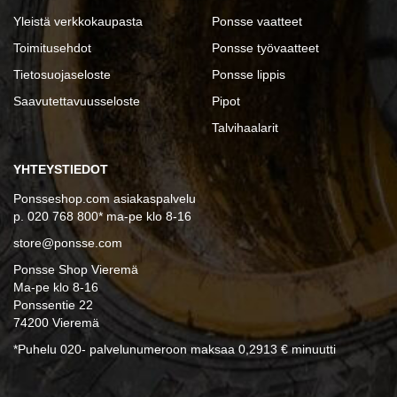
Yleistä verkkokaupasta
Ponsse vaatteet
Toimitusehdot
Ponsse työvaatteet
Tietosuojaseloste
Ponsse lippis
Saavutettavuusseloste
Pipot
Talvihaalarit
YHTEYSTIEDOT
Ponsseshop.com asiakaspalvelu
p. 020 768 800* ma-pe klo 8-16
store@ponsse.com
Ponsse Shop Vieremä
Ma-pe klo 8-16
Ponssentie 22
74200 Vieremä
*Puhelu 020- palvelunumeroon maksaa 0,2913 € minuutti