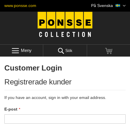
Skip
Språk
www.ponsse.com
På Svenska
to
Content
Meny
Min kund
Sök
Customer Login
Registrerade kunder
If you have an account, sign in with your email address.
E-post