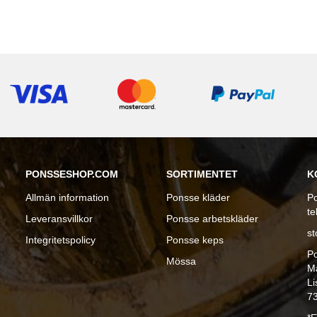
PONSSESHOP.COM
SORTIMENTET
K
Allmän information
Ponsse kläder
Po
te
Leveransvillkor
Ponsse arbetskläder
s
Integritetspolicy
Ponsse keps
P
Mössa
Må
Li
7