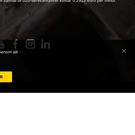
tt samtal till 020-servicenumret kostar 0,2913 euro per minut
 Genom att
Close
Cooki
Bar
AR