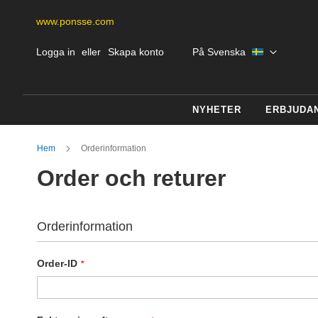
www.ponsse.com
Skip
Språk
Logga in
Skapa konto
På Svenska
to
Content
NYHETER
ERBJUDA
Hem
Orderinformation
Order och returer
Orderinformation
Order-ID