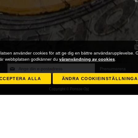
*E
atsen använder cookies för att ge dig en bättre användarupplevelse.
är webbplatsen godkänner du
våranvändning av cookies
.
Registrera
Prenumerera
dig
CCEPTERA ALLA
för
ÄNDRA COOKIEINSTÄLLNING
vårt
Copyright © Ponsse Oyj
nyhetsbrev: