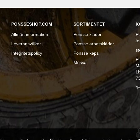
PONSSESHOP.COM
SORTIMENTET
K
Allmän information
Ponsse kläder
Po
te
Leveransvillkor
Ponsse arbetskläder
s
Integritetspolicy
Ponsse keps
P
Mössa
Må
Li
7
*E