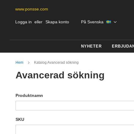
www.ponsse.com
Skip
Språk
Logga in
Skapa konto
På Svenska
to
Content
NYHETER
ERBJUDA
Hem
Katalog Avancerad sökning
Avancerad sökning
Sökinställningar
Produktnamn
SKU