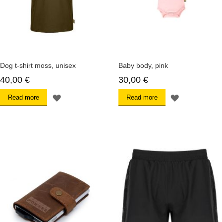
Dog t-shirt moss, unisex
Baby body, pink
40,00 €
30,00 €
L
L
Read more
Read more
Ä
Ä
G
G
G
G
T
T
I
I
L
L
L
L
Ö
Ö
N
N
S
S
K
K
E
E