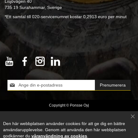
Lisjövägen 40
735 19 Surahammar, Sverige
*Ett samtal till 020-servicenumret kostar 0,2913 euro per minut
Registrera
Prenumerera
dig
för
vårt
Copyright © Ponsse Oyj
nyhetsbrev:
Cl
Den här webbplatsen använder cookies för att ge dig en bättre
Co
Ba
användarupplevelse. Genom att använda den här webbplatsen
godkänner du
våranvändning av cookies
.