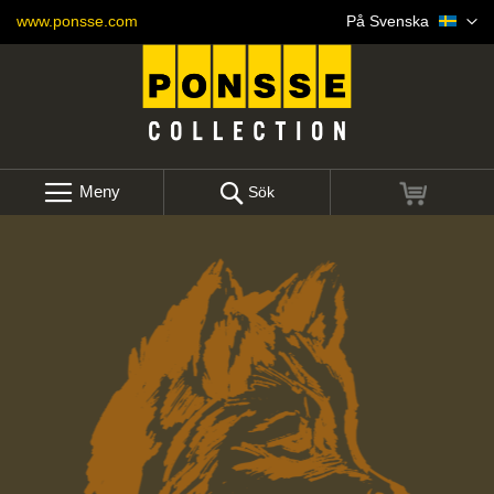
Items 1 to 4 of 8 total
Skip
Språk
www.ponsse.com
På Svenska
to
Content
Meny
Min kund
Sök