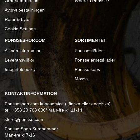
Orderinformation
Where's Ponsse?
Avbryt beställningen
Retur & byte
Cookie Settings
PONSSESHOP.COM
SORTIMENTET
Allmän information
Ponsse kläder
Leveransvillkor
Ponsse arbetskläder
Integritetspolicy
Ponsse keps
Mössa
KONTAKTINFORMATION
Ponsseshop.com kundservice (i finska eller engelska)
tel. +358 20 768 800* mån-fre kl. 11-14
store@ponsse.com
Ponsse Shop Surahammar
Mån-fre kl 7-16