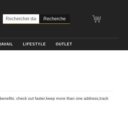
Mon panier
Chercher
RAVAIL
LIFESTYLE
OUTLET
enefits: check out faster,keep more than one address,track