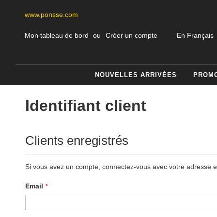
www.ponsse.com
Skip
Langue
Mon tableau de bord
Créer un compte
En Français
to
Content
NOUVELLES ARRIVÉES
PROM
Identifiant client
Clients enregistrés
Si vous avez un compte, connectez-vous avec votre adresse e
Email