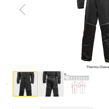
Thermo-Overa
Skip
to