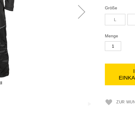
Größe
L
Menge
EINK
ll
ZUR WUN