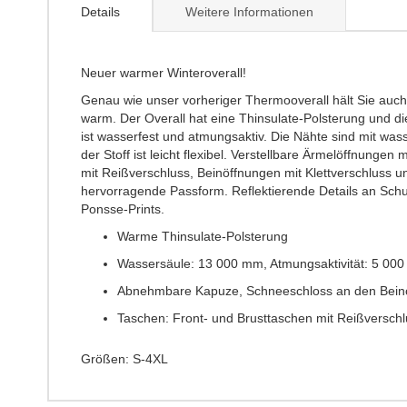
the
Details
Weitere Informationen
beginning
of
the
images
Neuer warmer Winteroverall!
gallery
Genau wie unser vorheriger Thermooverall hält Sie auch
warm. Der Overall hat eine Thinsulate-Polsterung und d
ist wasserfest und atmungsaktiv. Die Nähte sind mit 
der Stoff ist leicht flexibel. Verstellbare Ärmelöffnun
mit Reißverschluss, Beinöffnungen mit Klettverschluss un
hervorragende Passform. Reflektierende Details an Schu
Ponsse-Prints.
Warme Thinsulate-Polsterung
Wassersäule: 13 000 mm, Atmungsaktivität: 5 000
Abnehmbare Kapuze, Schneeschloss an den Bein
Taschen: Front- und Brusttaschen mit Reißversch
Größen: S-4XL