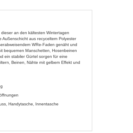
 dieser an den kältesten Wintertagen
ie Außenschicht aus recyceltem Polyester
wasserabweisendem WRe-Faden genäht und
gen mit bequemen Manschetten, Hosenbeinen
d ein stabiler Gürtel sorgen für eine
ltern, Beinen, Nähte mit gelbem Effekt und
 g
öffnungen
luss, Handytasche, Innentasche