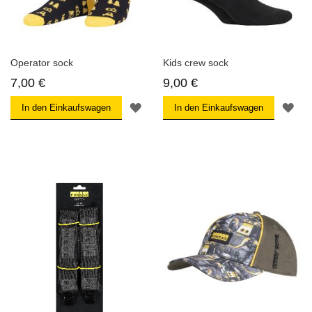
Operator sock
Kids crew sock
7,00 €
9,00 €
ZUR
ZU
In den Einkaufswagen
In den Einkaufswagen
WUNSCHLISTE
WU
HINZUFÜGEN
HI