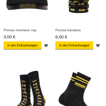
Ponsse mechanic cap
Ponsse bandana
3,00 €
6,00 €
ZUR
ZU
In den Einkaufswagen
In den Einkaufswagen
WUNSCHLISTE
WU
HINZUFÜGEN
HI