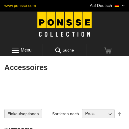
Skip
Sprache
www.ponsse.com
Auf Deutsch
to
Content
Menu
Mein War
Suche
Accessoires
Abs
Sortieren nach
Einkaufsoptionen
sort