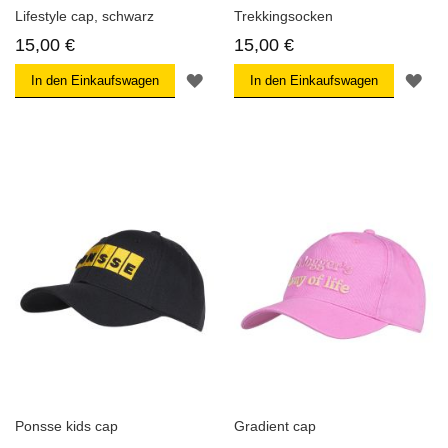
Lifestyle cap, schwarz
Trekkingsocken
15,00 €
15,00 €
ZUR
ZU
In den Einkaufswagen
In den Einkaufswagen
WUNSCHLISTE
WU
HINZUFÜGEN
HI
Ponsse kids cap
Gradient cap