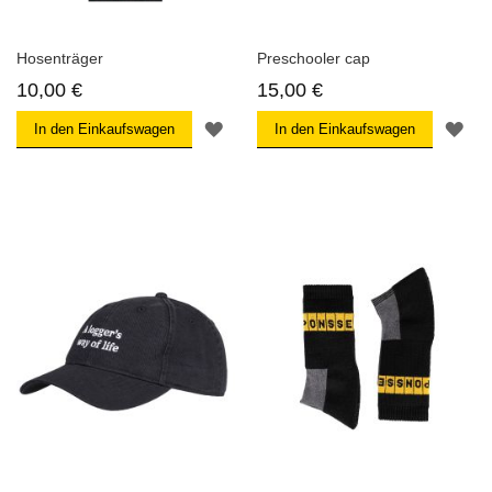
Hosenträger
Preschooler cap
10,00 €
15,00 €
ZUR
ZU
In den Einkaufswagen
In den Einkaufswagen
WUNSCHLISTE
WU
HINZUFÜGEN
HI