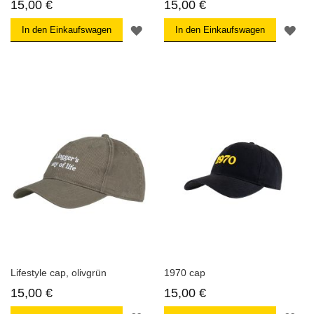
15,00 €
15,00 €
ZUR
ZU
In den Einkaufswagen
In den Einkaufswagen
WUNSCHLISTE
WU
HINZUFÜGEN
HI
Lifestyle cap, olivgrün
1970 cap
15,00 €
15,00 €