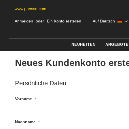
www.ponsse.com
Skip
Sprache
Anmelden
Ein Konto erstellen
Auf Deutsch
to
Content
NEUHEITEN
ANGEBOTE
Neues Kundenkonto erste
Persönliche Daten
Vorname
Nachname