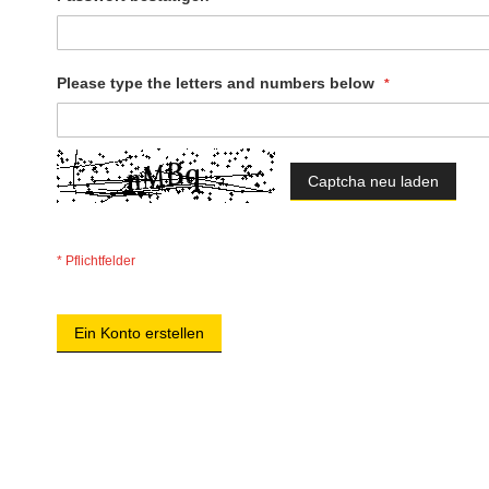
Please type the letters and numbers below
Captcha neu laden
Ein Konto erstellen