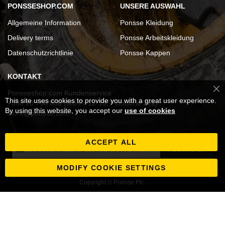
PONSSESHOP.COM
UNSERE AUSWAHL
Allgemeine Information
Ponsse Kleidung
Delivery terms
Ponsse Arbeitskleidung
Datenschutzrichtlinie
Ponsse Kappen
KONTAKT
Ponsseshop.com Kundenservice
Cl
This site uses cookies to provide you with a great user experience.
Co
+358 20 768 800 (Mo-Fr 12-15, Finnische Zeit)
Ba
By using this website, you accept our
use of cookies
store@ponsse.com
ACCEPT ALL
Melden
Abonnieren
Sie
sich
MODIFY COOKIE SETTINGS
für
Copyright © Ponsse Plc.
unseren
Newsletter
an: