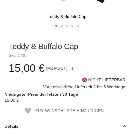
Teddy & Buffalo Cap
Skip
to
Teddy & Buffalo Cap
the
beginning
Sku: 1718
of
the
15,00 €
(Mit MwST)
images
gallery
NICHT LIEFERBAR
Voraussichtliche Lieferzeit 2 bis 5 Werktage
Niedrigster Preis der letzten 30 Tage
15,00 €
ZUR WUNSCHLISTE HINZUFÜGEN
Details