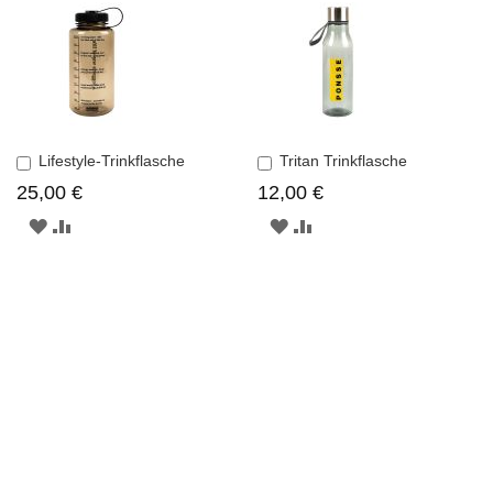
Lifestyle-Trinkflasche
Tritan Trinkflasche
In
In
den
den
25,00 €
12,00 €
Einkaufswagen
Einkaufswagen
ZUR
ZUR
ZUR
ZUR
WUNSCHLISTE
VERGLEICHSLISTE
WUNSCHLISTE
VERGLEICHSLISTE
HINZUFÜGEN
HINZUFÜGEN
HINZUFÜGEN
HINZUFÜGEN