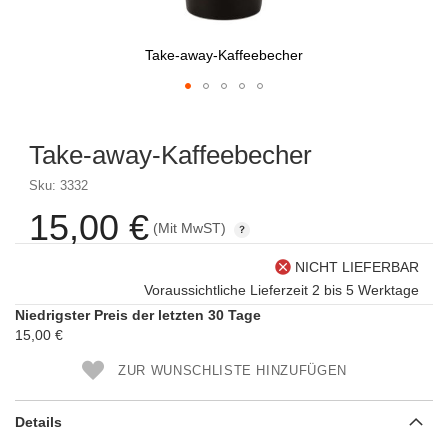
Take-away-Kaffeebecher
Skip
to
Take-away-Kaffeebecher
the
beginning
Sku: 3332
of
the
15,00 €
(Mit MwST)
images
gallery
NICHT LIEFERBAR
Voraussichtliche Lieferzeit 2 bis 5 Werktage
Niedrigster Preis der letzten 30 Tage
15,00 €
ZUR WUNSCHLISTE HINZUFÜGEN
Details