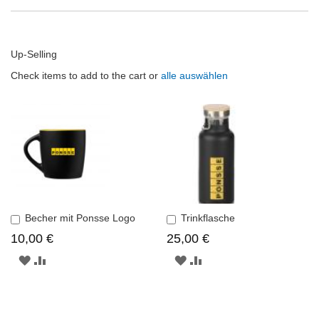
Up-Selling
Check items to add to the cart or
alle auswählen
Becher mit Ponsse Logo
Trinkflasche
In
In
den
den
10,00 €
25,00 €
Einkaufswagen
Einkaufswagen
ZUR
ZUR
ZUR
ZUR
WUNSCHLISTE
VERGLEICHSLISTE
WUNSCHLISTE
VERGLEICHSLISTE
HINZUFÜGEN
HINZUFÜGEN
HINZUFÜGEN
HINZUFÜGEN