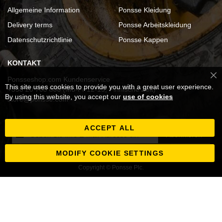
Allgemeine Information
Ponsse Kleidung
Delivery terms
Ponsse Arbeitskleidung
Datenschutzrichtlinie
Ponsse Kappen
KONTAKT
Ponsseshop.com Kundenservice
Cl
This site uses cookies to provide you with a great user experience.
Co
+358 20 768 800 (Mo-Fr 12-15, Finnische Zeit)
Ba
By using this website, you accept our
use of cookies
store@ponsse.com
ACCEPT ALL
Melden
Abonnieren
Sie
sich
MODIFY COOKIE SETTINGS
für
Copyright © Ponsse Plc.
unseren
Newsletter
an: