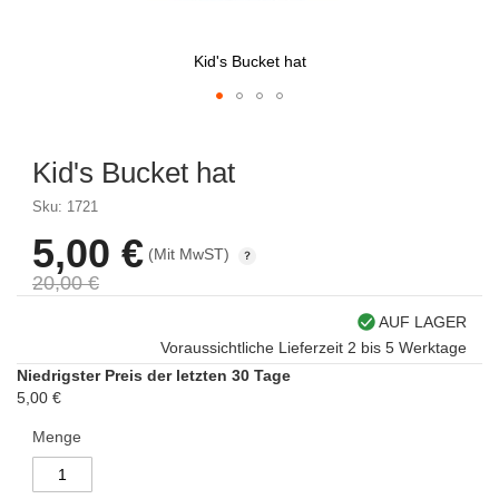
Kid's Bucket hat
Skip
to
Kid's Bucket hat
the
beginning
Sku: 1721
of
the
5,00 €
Sonderpreis
(Mit MwST)
images
gallery
20,00 €
AUF LAGER
Voraussichtliche Lieferzeit 2 bis 5 Werktage
Niedrigster Preis der letzten 30 Tage
5,00 €
Menge