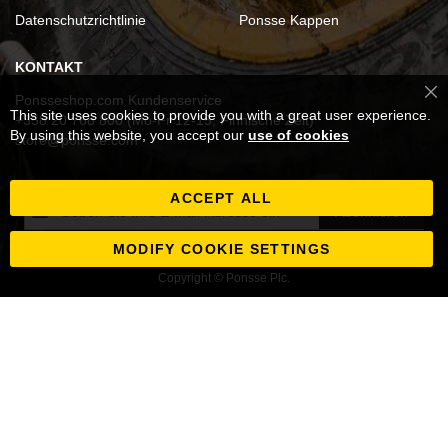
Datenschutzrichtlinie
Ponsse Kappen
KONTAKT
Ponsseshop.com Kundenservice
Cl
This site uses cookies to provide you with a great user experience.
Co
+358 20 768 800 (Mo-Fr 12-15, Finnische Zeit)
Ba
By using this website, you accept our
use of cookies
store@ponsse.com
ACCEPT ALL
Melden
Abonnieren
Sie
sich
MODIFY COOKIE SETTINGS
für
Copyright © Ponsse Plc.
unseren
Newsletter
an: