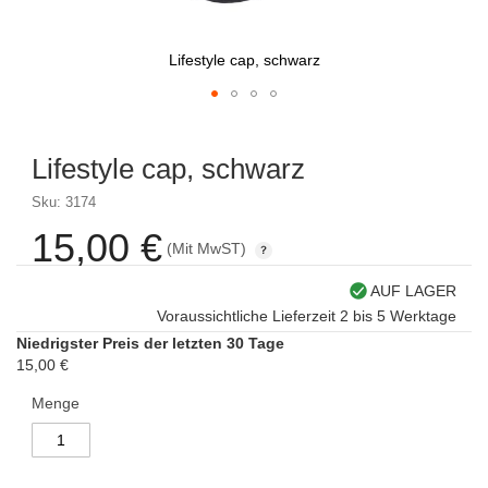
Lifestyle cap, schwarz
Skip
to
Lifestyle cap, schwarz
the
beginning
Sku: 3174
of
the
15,00 €
(Mit MwST)
images
gallery
AUF LAGER
Voraussichtliche Lieferzeit 2 bis 5 Werktage
Niedrigster Preis der letzten 30 Tage
15,00 €
Menge