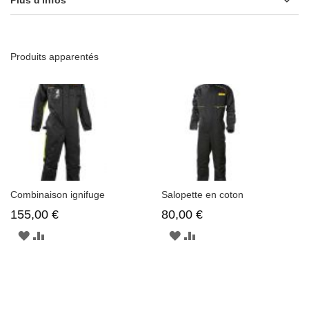
Plus d'infos
Produits apparentés
Combinaison ignifuge
Salopette en coton
155,00 €
80,00 €
AJOUTER
AJOUTER
AJOUTER
AJOUTER
À
AU
À
AU
LA
COMPARATEUR
LA
COMPARATEUR
LISTE
LISTE
D'ENVIE
D'ENVIE