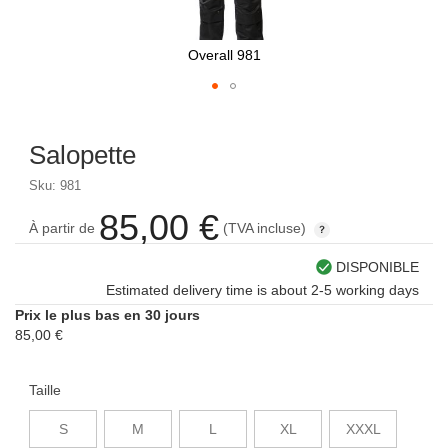
Overall 981
Skip
to
Salopette
the
beginning
Sku: 981
of
the
85,00 €
À partir de
(TVA incluse)
images
gallery
DISPONIBLE
Estimated delivery time is about 2-5 working days
Prix le plus bas en 30 jours
85,00 €
Taille
S
M
L
XL
XXXL